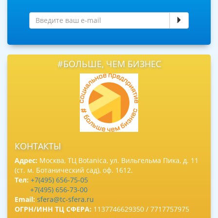
#БОЛЬШЕ, ЧЕМ БИЗНЕС
КОНТАКТЫ
Адрес:
Москва, ТЦ Botanica, ул. Вильгельма Пика, д. 11
(ст. м. Ботанический сад), оф. 1612.
Тел:
+7(495) 656-75-05
+7(495) 656-73-00
Email:
sfera@tc-sfera.ru
ОГРН/ИНН ТЦ СФЕРА:
1137746629350 / 7717757975