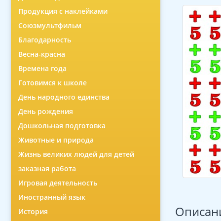
Продукция с наклейками
Союзмультфильм
Благодарность
Весна-красна
Времена года
Готовимся к школе
День народного единства
День рождения
Дошкольная подготовка
Животные и природа
Жизнь великих людей для детей
заказная работа
Игровая деятельность
Иностранный язык
Описан
История