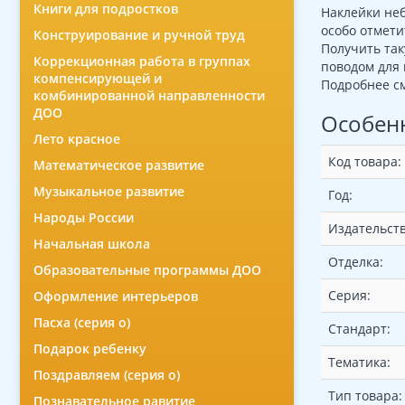
Книги для подростков
Наклейки неб
особо отмети
Конструирование и ручной труд
Получить так
Коррекционная работа в группах
поводом для 
компенсирующей и
Подробнее см
комбинированной направленности
ДОО
Особен
Лето красное
Код товара:
Математическое развитие
Музыкальное развитие
Год:
Народы России
Издательств
Начальная школа
Отделка:
Образовательные программы ДОО
Серия:
Оформление интерьеров
Пасха (серия о)
Стандарт:
Подарок ребенку
Тематика:
Поздравляем (серия о)
Тип товара:
Познавательное равитие