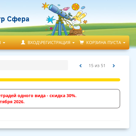
М
ВХОД\РЕГИСТРАЦИЯ
КОРЗИНА ПУСТА
15
из
51
традей одного вида - скидка 30%.
тября 2026.