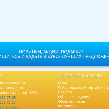
НОВИНКИ, АКЦИИ, ПОДАРКИ!
ШИТЕСЬ И БУДЬТЕ В КУРСЕ ЛУЧШИХ ПРЕДЛОЖЕ
Ы
ИНТЕРНЕТ-МАГАЗИН
а, ТЦ Botanica,
О нас
Свидетельства и сертификат
ма Пика, д. 11
Новости
нический сад), оф. 1612.
Обзоры продукции
 656-75-05
Обратная связь
 656-73-00
Контакты
@tc-sfera.ru