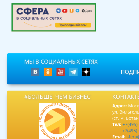
МЫ В СОЦИАЛЬНЫХ СЕТЯХ
ПОДПИ
#БОЛЬШЕ, ЧЕМ БИЗНЕС
КОНТАКТ
Адрес:
Москв
ул. Вильгель
(ст. м. Бота
Тел:
+7(495)
+7(495)
Email:
sfera