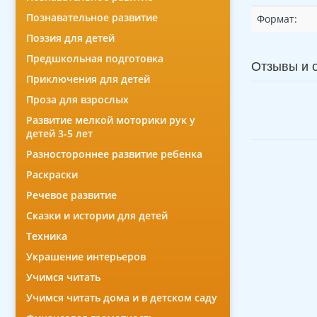
Познавательное развитие
Формат:
Поэзия для детей
Предшкольная подготовка
Отзывы и 
Приключения для детей
Проза для взрослых
Развитие мелкой моторики рук у
детей 3-5 лет
Разностороннее развитие ребенка
Раскраски
Речевое развитие
Сказки и истории для детей
Техника
Украшение интерьеров
Учимся читать
Учимся читать дома и в детском саду