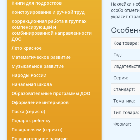
Книги для подростков
Наклейки неб
особо отмети
Конструирование и ручной труд
украсит стра
Коррекционная работа в группах
компенсирующей и
Особен
комбинированной направленности
ДОО
Код товара:
Лето красное
Год:
Математическое развитие
Издательств
Музыкальное развитие
Народы России
Серия:
Начальная школа
Стандарт:
Образовательные программы ДОО
Тематика:
Оформление интерьеров
Пасха (серия о)
Тип товара:
Подарок ребенку
Формат:
Поздравляем (серия о)
Познавательное равитие