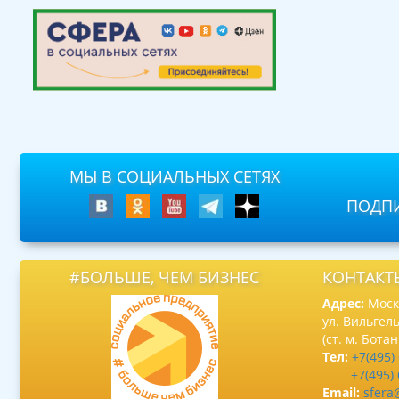
МЫ В СОЦИАЛЬНЫХ СЕТЯХ
ПОДПИ
#БОЛЬШЕ, ЧЕМ БИЗНЕС
КОНТАКТ
Адрес:
Москв
ул. Вильгель
(ст. м. Бота
Тел:
+7(495)
+7(495)
Email:
sfera