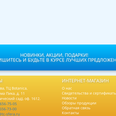
НОВИНКИ, АКЦИИ, ПОДАРКИ!
ШИТЕСЬ И БУДЬТЕ В КУРСЕ ЛУЧШИХ ПРЕДЛОЖЕ
Ы
ИНТЕРНЕТ-МАГАЗИН
а, ТЦ Botanica,
О нас
Свидетельства и сертификат
ма Пика, д. 11
Новости
нический сад), оф. 1612.
Обзоры продукции
 656-75-05
Обратная связь
 656-73-00
Контакты
@tc-sfera.ru