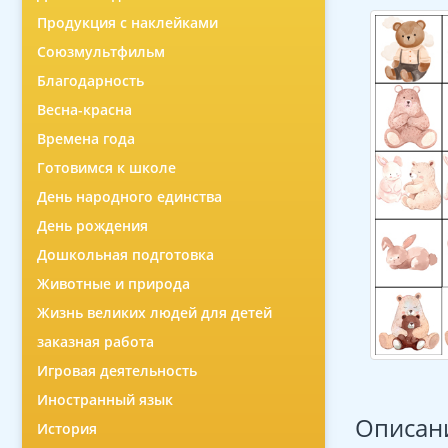
Продукция с наклейками
Союзмультфильм
Благодарность
Весна-красна
Времена года
Готовимся к школе
День народного единства
День рождения
Дошкольная подготовка
Животные и природа
Жизнь великих людей для детей
заказная работа
Игровая деятельность
Иностранный язык
Описан
История