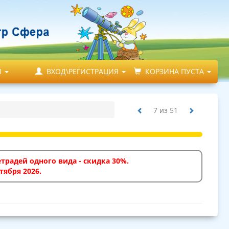
М
ВХОД\РЕГИСТРАЦИЯ
КОРЗИНА ПУСТА
7
из
51
традей одного вида - скидка 30%.
тября 2026.