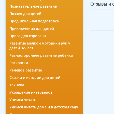
Отзывы и 
Познавательное развитие
Поэзия для детей
Предшкольная подготовка
Приключения для детей
Проза для взрослых
Развитие мелкой моторики рук у
детей 3-5 лет
Разностороннее развитие ребенка
Раскраски
Речевое развитие
Сказки и истории для детей
Техника
Украшение интерьеров
Учимся читать
Учимся читать дома и в детском саду