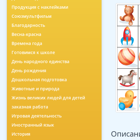
Продукция с наклейками
Союзмультфильм
Благодарность
Весна-красна
Времена года
Готовимся к школе
День народного единства
День рождения
Дошкольная подготовка
Животные и природа
Жизнь великих людей для детей
заказная работа
Игровая деятельность
Иностранный язык
Описан
История