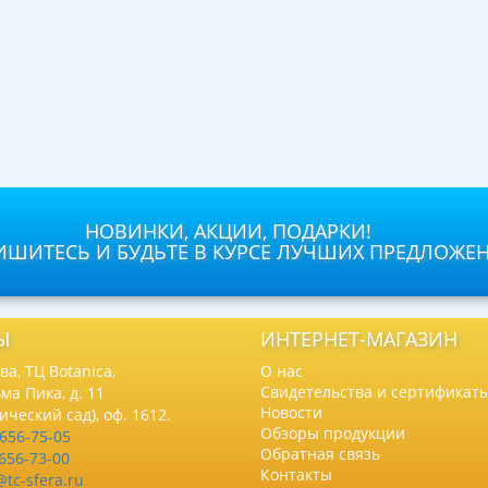
НОВИНКИ, АКЦИИ, ПОДАРКИ!
ШИТЕСЬ И БУДЬТЕ В КУРСЕ ЛУЧШИХ ПРЕДЛОЖЕ
Ы
ИНТЕРНЕТ-МАГАЗИН
а, ТЦ Botanica,
О нас
Свидетельства и сертификат
ма Пика, д. 11
Новости
нический сад), оф. 1612.
Обзоры продукции
 656-75-05
Обратная связь
 656-73-00
Контакты
@tc-sfera.ru