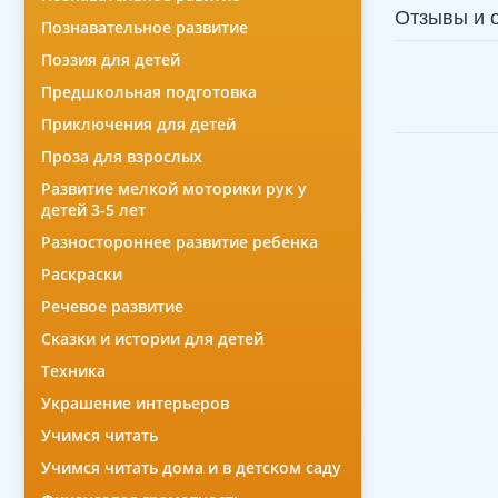
Отзывы и 
Познавательное развитие
Поэзия для детей
Предшкольная подготовка
Приключения для детей
Проза для взрослых
Развитие мелкой моторики рук у
детей 3-5 лет
Разностороннее развитие ребенка
Раскраски
Речевое развитие
Сказки и истории для детей
Техника
Украшение интерьеров
Учимся читать
Учимся читать дома и в детском саду