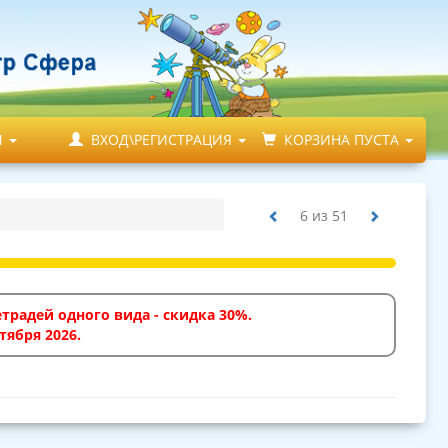
М
ВХОД\РЕГИСТРАЦИЯ
КОРЗИНА ПУСТА
6
из
51
традей одного вида - скидка 30%.
тября 2026.