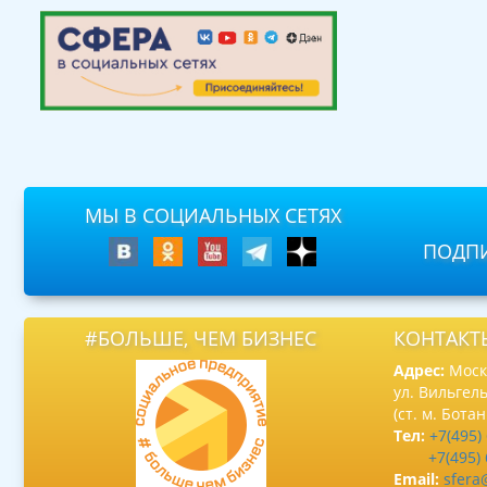
МЫ В СОЦИАЛЬНЫХ СЕТЯХ
ПОДПИ
#БОЛЬШЕ, ЧЕМ БИЗНЕС
КОНТАКТ
Адрес:
Москв
ул. Вильгель
(ст. м. Бота
Тел:
+7(495)
+7(495)
Email:
sfera