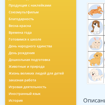
Продукция с наклейками
Союзмультфильм
Благодарность
Весна-красна
Времена года
Готовимся к школе
День народного единства
День рождения
Дошкольная подготовка
Животные и природа
Жизнь великих людей для детей
заказная работа
Игровая деятельность
Иностранный язык
Описан
История