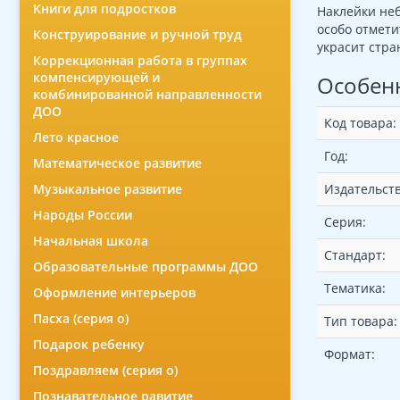
Книги для подростков
Наклейки неб
особо отмети
Конструирование и ручной труд
украсит стра
Коррекционная работа в группах
компенсирующей и
Особен
комбинированной направленности
ДОО
Код товара:
Лето красное
Год:
Математическое развитие
Издательств
Музыкальное развитие
Народы России
Серия:
Начальная школа
Стандарт:
Образовательные программы ДОО
Тематика:
Оформление интерьеров
Пасха (серия о)
Тип товара:
Подарок ребенку
Формат:
Поздравляем (серия о)
Познавательное равитие