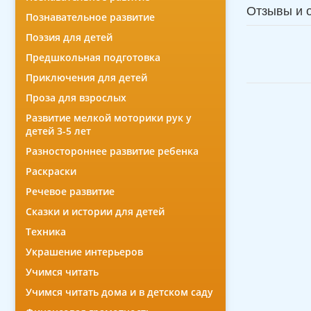
Отзывы и 
Познавательное развитие
Поэзия для детей
Предшкольная подготовка
Приключения для детей
Проза для взрослых
Развитие мелкой моторики рук у
детей 3-5 лет
Разностороннее развитие ребенка
Раскраски
Речевое развитие
Сказки и истории для детей
Техника
Украшение интерьеров
Учимся читать
Учимся читать дома и в детском саду