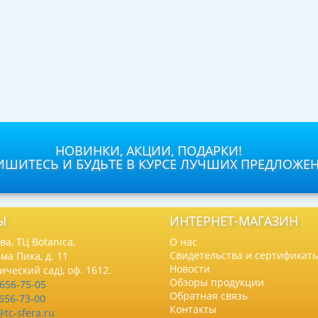
НОВИНКИ, АКЦИИ, ПОДАРКИ!
ШИТЕСЬ И БУДЬТЕ В КУРСЕ ЛУЧШИХ ПРЕДЛОЖЕ
Ы
ИНТЕРНЕТ-МАГАЗИН
а, ТЦ Botanica,
О нас
Свидетельства и сертификат
ма Пика, д. 11
Новости
нический сад), оф. 1612.
Обзоры продукции
 656-75-05
Обратная связь
 656-73-00
Контакты
@tc-sfera.ru