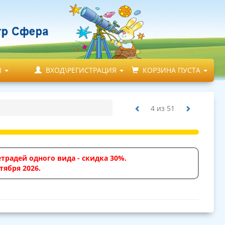
М
ВХОД\РЕГИСТРАЦИЯ
КОРЗИНА ПУСТА
4
из
51
традей одного вида - скидка 30%.
тября 2026.