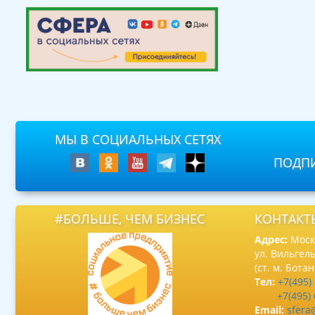
МЫ В СОЦИАЛЬНЫХ СЕТЯХ
ПОДПИ
#БОЛЬШЕ, ЧЕМ БИЗНЕС
КОНТАКТ
Адрес:
Москв
ул. Вильгель
(ст. м. Бота
Тел:
+7(495)
+7(495)
Email:
sfera