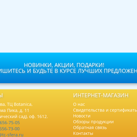
НОВИНКИ, АКЦИИ, ПОДАРКИ!
ШИТЕСЬ И БУДЬТЕ В КУРСЕ ЛУЧШИХ ПРЕДЛОЖЕ
Ы
ИНТЕРНЕТ-МАГАЗИН
а, ТЦ Botanica,
О нас
Свидетельства и сертификат
ма Пика, д. 11
Новости
нический сад), оф. 1612.
Обзоры продукции
 656-75-05
Обратная связь
 656-73-00
Контакты
@tc-sfera.ru