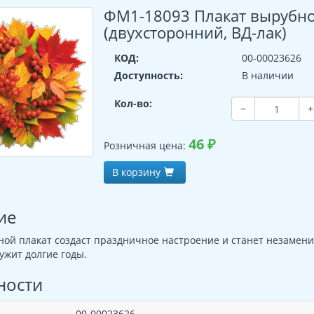
ФМ1-18093 Плакат вырубной
(двухсторонний, ВД-лак)
КОД:
00-00023626
Доступность:
В наличии
Кол-во:
−
+
46
₽
Розничная цена:
В корзину
ие
ой плакат создаст праздничное настроение и станет незамени
ужит долгие годы.
ности
00-00023626