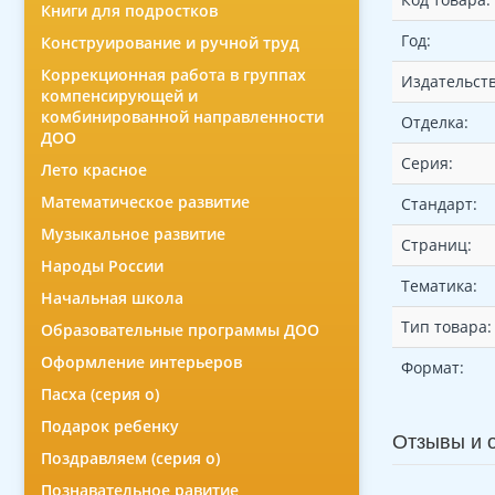
Книги для подростков
Год:
Конструирование и ручной труд
Коррекционная работа в группах
Издательств
компенсирующей и
комбинированной направленности
Отделка:
ДОО
Серия:
Лето красное
Математическое развитие
Стандарт:
Музыкальное развитие
Страниц:
Народы России
Тематика:
Начальная школа
Тип товара:
Образовательные программы ДОО
Оформление интерьеров
Формат:
Пасха (серия о)
Подарок ребенку
Отзывы и 
Поздравляем (серия о)
Познавательное равитие