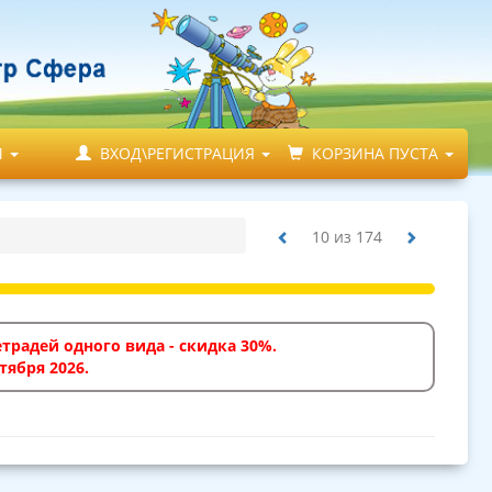
М
ВХОД\РЕГИСТРАЦИЯ
КОРЗИНА ПУСТА
10
из
174
традей одного вида - скидка 30%.
тября 2026.