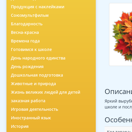
Продукция с наклейками
Союзмультфильм
Благодарность
Весна-красна
Времена года
Готовимся к школе
День народного единства
День рождения
Дошкольная подготовка
Животные и природа
Описан
Жизнь великих людей для детей
заказная работа
Яркий вырубн
школе и посл
Игровая деятельность
Особен
Иностранный язык
История
Код товара: