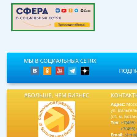
МЫ В СОЦИАЛЬНЫХ СЕТЯХ
ПОДПИ
#БОЛЬШЕ, ЧЕМ БИЗНЕС
КОНТАКТ
Адрес:
Москв
ул. Вильгель
(ст. м. Бота
Тел:
+7(495)
+7(495)
Email:
sfera