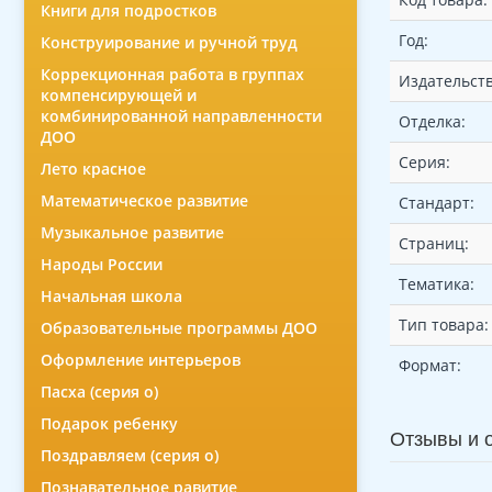
Книги для подростков
Год:
Конструирование и ручной труд
Коррекционная работа в группах
Издательств
компенсирующей и
комбинированной направленности
Отделка:
ДОО
Серия:
Лето красное
Математическое развитие
Стандарт:
Музыкальное развитие
Страниц:
Народы России
Тематика:
Начальная школа
Тип товара:
Образовательные программы ДОО
Оформление интерьеров
Формат:
Пасха (серия о)
Подарок ребенку
Отзывы и 
Поздравляем (серия о)
Познавательное равитие