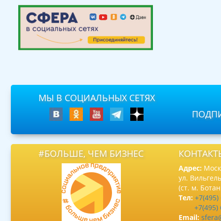
МЫ В СОЦИАЛЬНЫХ СЕТЯХ
ПОДПИ
#БОЛЬШЕ, ЧЕМ БИЗНЕС
КОНТАКТ
Адрес:
Москв
ул. Вильгель
(ст. м. Бота
Тел:
+7(495)
+7(495)
Email:
sfera