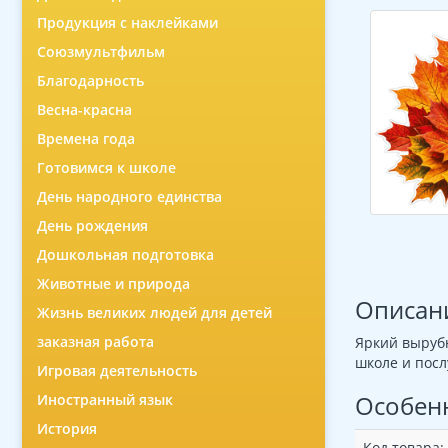
Продукция с наклейками
Союзмультфильм
Благодарность
Весна-красна
Времена года
Готовимся к школе
День народного единства
День рождения
Дошкольная подготовка
Животные и природа
Описан
Жизнь великих людей для детей
заказная работа
Яркий вырубн
школе и посл
Игровая деятельность
Особен
Иностранный язык
История
Код товара: