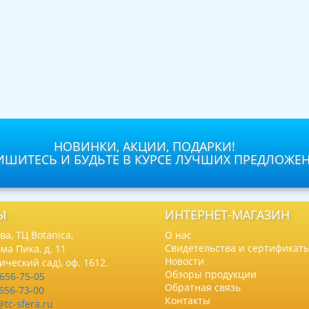
НОВИНКИ, АКЦИИ, ПОДАРКИ!
ШИТЕСЬ И БУДЬТЕ В КУРСЕ ЛУЧШИХ ПРЕДЛОЖЕ
Ы
ИНТЕРНЕТ-МАГАЗИН
а, ТЦ Botanica,
О нас
Свидетельства и сертификат
ма Пика, д. 11
Новости
нический сад), оф. 1612.
Обзоры продукции
 656-75-05
Обратная связь
 656-73-00
Контакты
@tc-sfera.ru