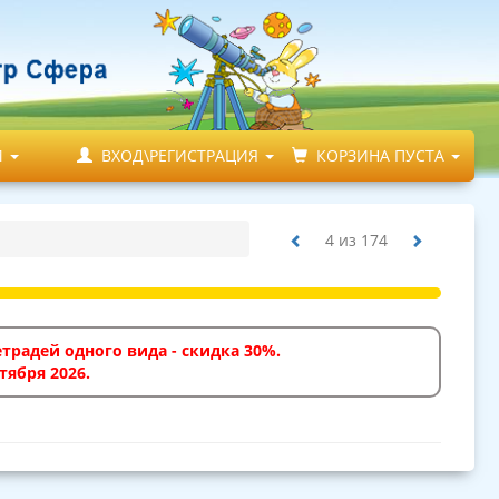
М
ВХОД\РЕГИСТРАЦИЯ
КОРЗИНА ПУСТА
4
из
174
традей одного вида - скидка 30%.
тября 2026.