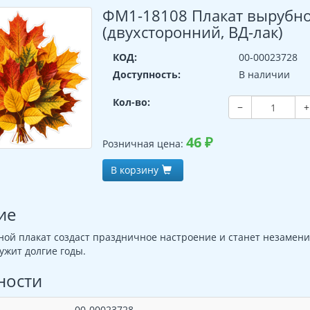
ФМ1-18108 Плакат вырубной
(двухсторонний, ВД-лак)
КОД:
00-00023728
Доступность:
В наличии
Кол-во:
−
+
46
₽
Розничная цена:
В корзину
ие
ой плакат создаст праздничное настроение и станет незамени
ужит долгие годы.
ности
00-00023728