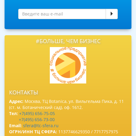
#БОЛЬШЕ, ЧЕМ БИЗНЕС
КОНТАКТЫ
Адрес:
Москва, ТЦ Botanica, ул. Вильгельма Пика, д. 11
(ст. м. Ботанический сад), оф. 1612.
Тел:
+7(495) 656-75-05
+7(495) 656-73-00
Email:
sfera@tc-sfera.ru
ОГРН/ИНН ТЦ СФЕРА:
1137746629350 / 7717757975