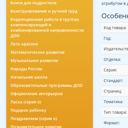
Книги для подростков
атрибутом в 
Конструирование и ручной труд
Особен
Коррекционная работа в группах
компенсирующей и
Код товара:
комбинированной направленности
ДОО
Год:
Лето красное
Издательств
Математическое развитие
Отделка:
Музыкальное развитие
Народы России
Серия:
Начальная школа
Стандарт:
Образовательные программы ДОО
Страниц:
Оформление интерьеров
Тематика:
Пасха (серия о)
Подарок ребенку
Тип товара:
Поздравляем (серия о)
Формат:
Познавательное равитие