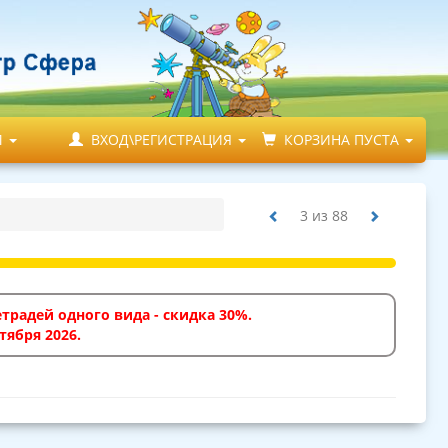
М
ВХОД\РЕГИСТРАЦИЯ
КОРЗИНА ПУСТА
3
из
88
традей одного вида - скидка 30%.
тября 2026.