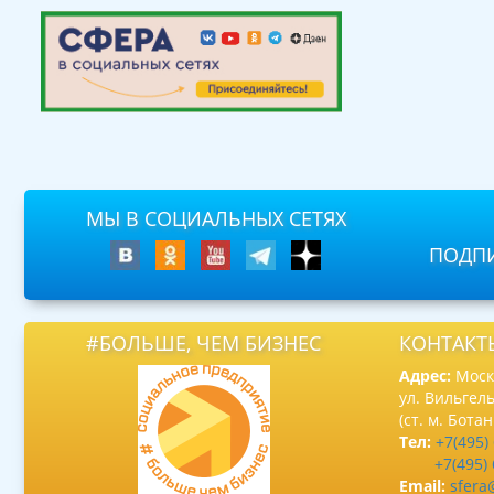
МЫ В СОЦИАЛЬНЫХ СЕТЯХ
ПОДПИ
#БОЛЬШЕ, ЧЕМ БИЗНЕС
КОНТАКТ
Адрес:
Москв
ул. Вильгель
(ст. м. Бота
Тел:
+7(495)
+7(495)
Email:
sfera