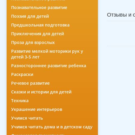
Познавательное развитие
Отзывы и 
Поэзия для детей
Предшкольная подготовка
Приключения для детей
Проза для взрослых
Развитие мелкой моторики рук у
детей 3-5 лет
Разностороннее развитие ребенка
Раскраски
Речевое развитие
Сказки и истории для детей
Техника
Украшение интерьеров
Учимся читать
Учимся читать дома и в детском саду