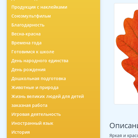
Продукция с наклейками
Союзмультфильм
Благодарность
Весна-красна
Времена года
Готовимся к школе
День народного единства
День рождения
Дошкольная подготовка
Животные и природа
Жизнь великих людей для детей
заказная работа
Игровая деятельность
Иностранный язык
Описан
История
Яркая и крас