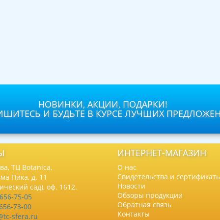
НОВИНКИ, АКЦИИ, ПОДАРКИ!
ШИТЕСЬ И БУДЬТЕ В КУРСЕ ЛУЧШИХ ПРЕДЛОЖЕ
Ы
ИНТЕРНЕТ-МАГАЗИН
а, ТЦ Botanica,
О нас
Свидетельства и сертификат
ма Пика, д. 11
Новости
нический сад), оф. 1612.
Обзоры продукции
 656-75-05
Обратная связь
 656-73-00
Контакты
@tc-sfera.ru