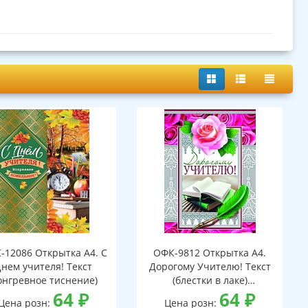
-12086 Открытка А4. С
ОФК-9812 Открытка А4.
нем учителя! Текст
Дорогому Учителю! Текст
онгревное тиснение)
(блестки в лаке)
64
₽
(конгревное тиснение)
64
₽
Цена розн:
Цена розн: