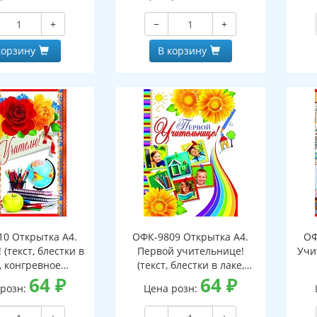
+
−
+
корзину
В корзину
10 Открытка А4.
ОФК-9809 Открытка А4.
ОФ
(текст, блестки в
Первой учительнице!
Учит
, конгревное
(текст, блестки в лаке,
тиснение)
64
₽
конгревное тиснение)
64
₽
 розн:
Цена розн: