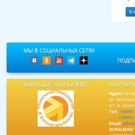
−
В 
МЫ В СОЦИАЛЬНЫХ СЕТЯХ
ПОДПИ
#БОЛЬШЕ, ЧЕМ БИЗНЕС
КОНТАКТ
Адрес:
Москв
ул. Вильгель
(ст. м. Бота
Тел:
+7(495)
+7(495)
Email:
sfera
ОГРН/ИНН 