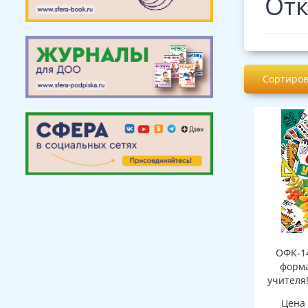
Отк
Сортиров
ОФК-1
форма
учителя!
Цена