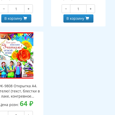
−
+
−
+
В корзину
В корзину
К-9808 Открытка А4.
елю! (текст, блестки в
лаке, конгревное
тиснение)
64
₽
Цена розн: