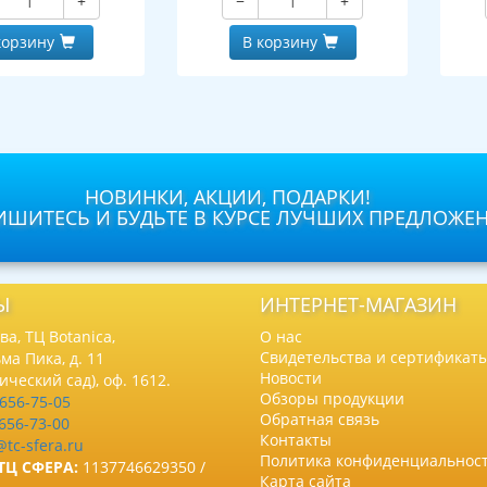
+
−
+
корзину
В корзину
НОВИНКИ, АКЦИИ, ПОДАРКИ!
ШИТЕСЬ И БУДЬТЕ В КУРСЕ ЛУЧШИХ ПРЕДЛОЖЕ
Ы
ИНТЕРНЕТ-МАГАЗИН
а, ТЦ Botanica,
О нас
Свидетельства и сертификат
ма Пика, д. 11
Новости
нический сад), оф. 1612.
Обзоры продукции
 656-75-05
Обратная связь
 656-73-00
Контакты
@tc-sfera.ru
Политика конфиденциальнос
ТЦ СФЕРА:
1137746629350 /
Карта сайта