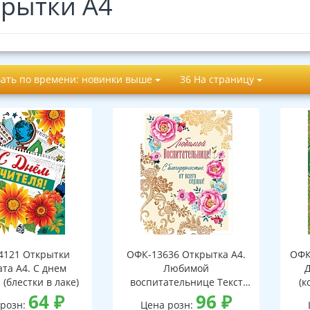
рытки А4
ать по времени: новинки выше
36 На страницу
4121 Открытки
ОФК-13636 Открытка А4.
ОФК
та А4. С днем
Любимой
Д
 (блестки в лаке)
воспитательнице Текст
(к
64
₽
(золотая фольга)
96
₽
 розн:
Цена розн: