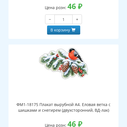
46
₽
Цена розн:
−
+
В корзину
ФМ1-18175 Плакат вырубной А4. Еловая ветка с
шишками и снегирем (двухсторонний, ВД-лак)
46
₽
Цена розн: