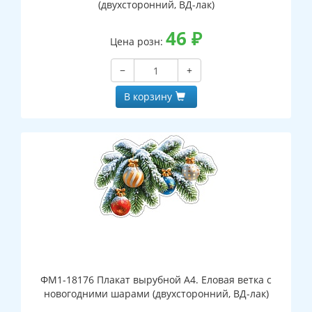
(двухсторонний, ВД-лак)
46
₽
Цена розн:
−
+
В корзину
ФМ1-18176 Плакат вырубной А4. Еловая ветка с
новогодними шарами (двухсторонний, ВД-лак)