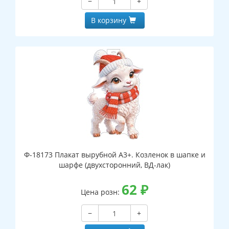
−
+
В корзину
Ф-18173 Плакат вырубной А3+. Козленок в шапке и
шарфе (двухсторонний, ВД-лак)
62
₽
Цена розн:
−
+