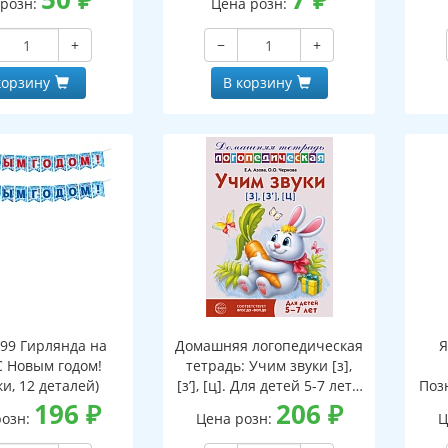
 розн:
Цена розн:
ской на обороте,
бная фигурка)
+
−
+
корзину
В корзину
199 Гирлянда на
Домашняя логопедическая
Я
С Новым годом!
тетрадь: Учим звуки [з],
и, 12 деталей)
[з’], [ц]. Для детей 5-7 лет -
Поз
196
₽
3-е изд.
206
₽
розн:
Цена розн:
Ц