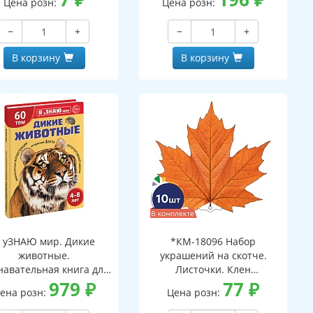
Цена розн:
Цена розн:
−
+
−
+
В корзину
В корзину
 уЗНАЮ мир. Дикие
*КМ-18096 Набор
животные.
украшений на скотче.
навательная книга для
Листочки. Клен
детей 4-8 лет
979
₽
оранжевый (10 шт. в
77
₽
ена розн:
Цена розн:
наборе, двухсторонний,
ВД-лак)