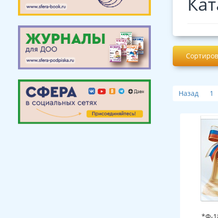
Кат
Сортиров
Назад
1
*Ф-1