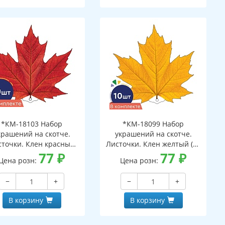
*КМ-18103 Набор
*КМ-18099 Набор
крашений на скотче.
украшений на скотче.
сточки. Клен красный
Листочки. Клен желтый (10
(10 шт. в наборе,
77
₽
шт. в наборе,
77
₽
Цена розн:
Цена розн:
ухсторонняя, ВД-лак)
двухсторонняя, ВД-лак)
−
+
−
+
В корзину
В корзину