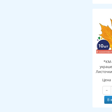
*КМ-
украше
Листочки
желтый (
Цена
двухсто
−
В 