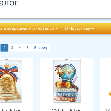
алог
ать по времени: новинки выше
36 На страницу
2
3
4
5
Вперед
8107 ПЛАКАТ
*Ф-18106 ПЛАКАТ
По