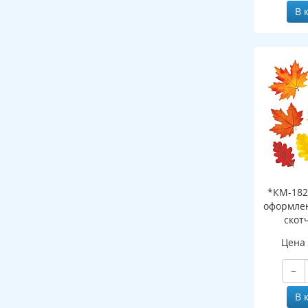
В 
*КМ-182
оформлен
скот
листоч
Цена
−
В 