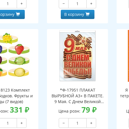
+
−
+
корзину
В корзину
8123 Комплект
*Ф-17951 ПЛАКАТ
Я
бодков. Фрукты и
ВЫРУБНОЙ А3+ В ПАКЕТЕ.
тетр
ды (7 видов)
9 Мая. С Днем Великой
331
₽
Победы! (двухсторонний,
79
₽
розн:
Цена розн:
Ц
ВД-лак, в индивидуальной
упаковке, с европодвесом
+
−
+
и клеевым клапаном)