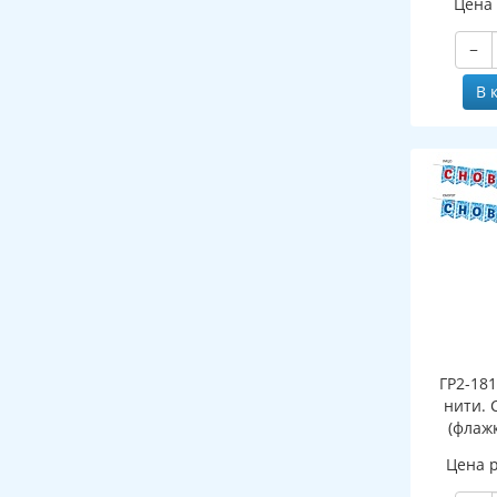
Цена
и раскра
выру
−
В 
ГР2-18
нити. 
(флажк
Цена 