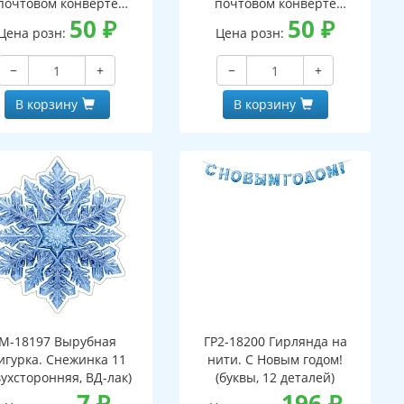
почтовом конверте
почтовом конверте
верт, письмо с текстом
50
₽
(конверт, письмо с текстом
50
₽
Цена розн:
Цена розн:
аскраской на обороте,
и раскраской на обороте,
вырубная фигурка)
вырубная фигурка)
−
+
−
+
В корзину
В корзину
М-18197 Вырубная
ГР2-18200 Гирлянда на
игурка. Снежинка 11
нити. С Новым годом!
вухсторонняя, ВД-лак)
(буквы, 12 деталей)
7
₽
196
₽