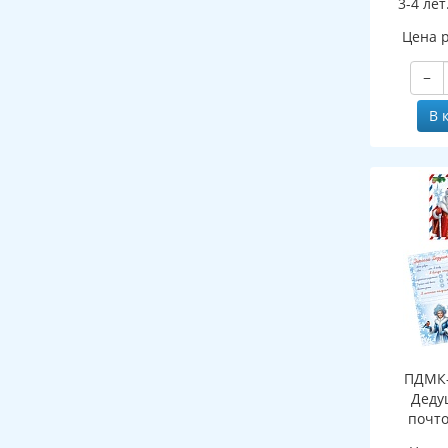
3-4 лет
ФГОС ДО 
Цена 
−
В 
ПДМК-
Деду
почто
(конверт,