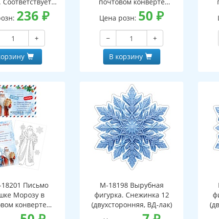
. Соответствует
почтовом конверте
- 3-е изд. испр.
236
₽
(конверт, письмо с текстом
50
₽
(кон
розн:
Цена розн:
и раскраской на обороте,
и р
вырубная фигурка)
+
−
+
корзину
В корзину
18201 Письмо
М-18198 Вырубная
шке Морозу в
фигурка. Снежинка 12
ф
вом конверте
(двухсторонняя, ВД-лак)
(д
 письмо с текстом
50
₽
7
₽