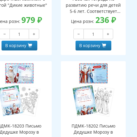
гой "Дикие животные"
развитию речи для детей
5-6 лет. Соответствует
979
₽
ФГОС ДО - 3-е изд. испр.
236
₽
ена розн:
Цена розн:
−
+
−
+
В корзину
В корзину
ПДМК-18203 Письмо
ПДМК-18202 Письмо
Дедушке Морозу в
Дедушке Морозу в