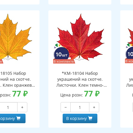
18105 Набор
*КМ-18104 Набор
ний на скотче.
украшений на скотче.
у
. Клен оранжево-
Листочки. Клен темно-
Ли
10 шт. в наборе,
77
₽
красный (10 шт. в наборе,
77
₽
 розн:
Цена розн:
ронняя, ВД-лак)
двухсторонняя, ВД-лак)
дв
+
−
+
корзину
В корзину