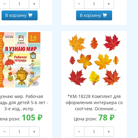
−
+
−
+
В корзину
В корзину
 узнаю мир. Рабочая
*КМ-18228 Комплект для
адь для детей 5-6 лет -
оформления интерьера со
3-е изд., испр.
скотчем. Осенние
105
₽
листочки-2 (10 видов)
78
₽
ена розн:
Цена розн:
−
+
−
+