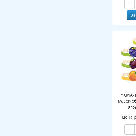
−
В 
*КМА-1
масок-о
яго
Цена 
−