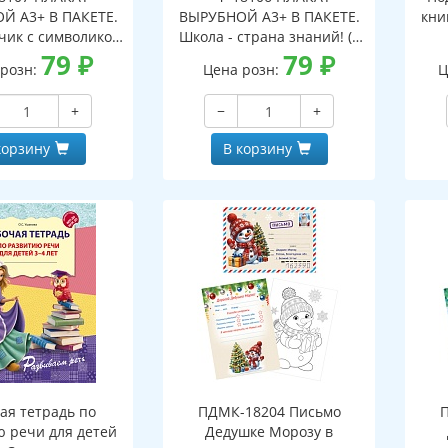
Й А3+ В ПАКЕТЕ.
ВЫРУБНОЙ А3+ В ПАКЕТЕ.
кни
чик с символикой
Школа - страна знаний! (в
индивидуальной
79
₽
индивидуальной упаковке,
79
₽
 розн:
Цена розн:
Ц
, с европодвесом
с европодвесом и клеевым
евым клапаном,
клапаном, двухсторонний,
+
−
+
ронний, ВД-лак)
ВД-лак)
корзину
В корзину
ая тетрадь по
ПДМК-18204 Письмо
ю речи для детей
Дедушке Морозу в