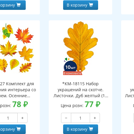
корзину
В корзину
27 Комплект для
*КМ-18115 Набор
ия интерьера со
украшений на скотче.
у
чем. Осенние
Листочки. Дуб желтый (10
Лист
ки-1 (10 видов)
78
₽
шт. в наборе,
77
₽
 розн:
Цена розн:
двухсторонняя, ВД-лак)
дв
+
−
+
корзину
В корзину