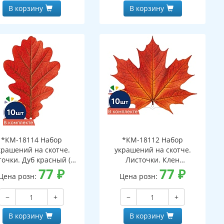
В корзину
В корзину
*КМ-18114 Набор
*КМ-18112 Набор
крашений на скотче.
украшений на скотче.
очки. Дуб красный (10
Листочки. Клен
шт. в наборе,
77
₽
оранжевый (10 шт. в
77
₽
Цена розн:
Цена розн:
ухсторонняя, ВД-лак)
наборе, двухсторонняя, ВД-
лак)
−
+
−
+
В корзину
В корзину