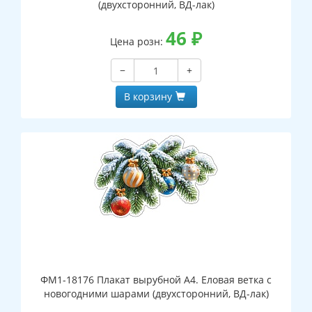
(двухсторонний, ВД-лак)
46
₽
Цена розн:
−
+
В корзину
ФМ1-18176 Плакат вырубной А4. Еловая ветка с
новогодними шарами (двухсторонний, ВД-лак)