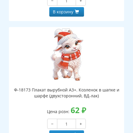
−
+
В корзину
Ф-18173 Плакат вырубной А3+. Козленок в шапке и
шарфе (двухсторонний, ВД-лак)
62
₽
Цена розн:
−
+