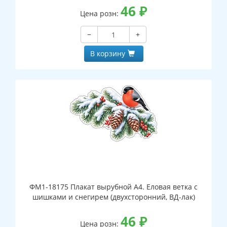
46
₽
Цена розн:
−
+
В корзину
ФМ1-18175 Плакат вырубной А4. Еловая ветка с
шишками и снегирем (двухсторонний, ВД-лак)
46
₽
Цена розн: