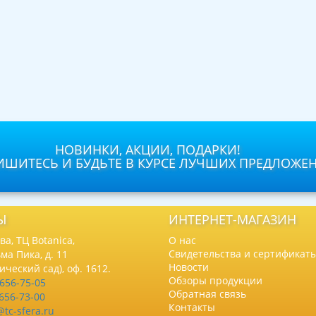
НОВИНКИ, АКЦИИ, ПОДАРКИ!
ШИТЕСЬ И БУДЬТЕ В КУРСЕ ЛУЧШИХ ПРЕДЛОЖЕ
Ы
ИНТЕРНЕТ-МАГАЗИН
а, ТЦ Botanica,
О нас
Свидетельства и сертификат
ма Пика, д. 11
Новости
нический сад), оф. 1612.
Обзоры продукции
 656-75-05
Обратная связь
 656-73-00
Контакты
@tc-sfera.ru