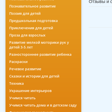
Отзывы и 
Познавательное развитие
Поэзия для детей
Предшкольная подготовка
Приключения для детей
Проза для взрослых
Развитие мелкой моторики рук у
детей 3-5 лет
Разностороннее развитие ребенка
Раскраски
Речевое развитие
Сказки и истории для детей
Техника
Украшение интерьеров
Учимся читать
Учимся читать дома и в детском саду