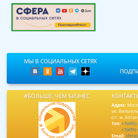
МЫ В СОЦИАЛЬНЫХ СЕТЯХ
ПОДПИ
#БОЛЬШЕ, ЧЕМ БИЗНЕС
КОНТАКТ
Адрес:
Москв
ул. Вильгель
(ст. м. Бота
Тел:
+7(495)
+7(495)
Email:
sfera