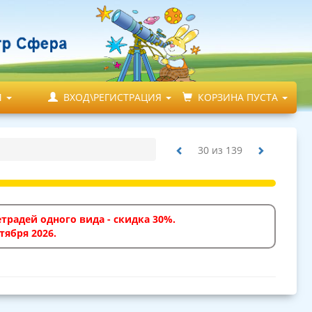
М
ВХОД\РЕГИСТРАЦИЯ
КОРЗИНА ПУСТА
30
из
139
традей одного вида - скидка 30%.
тября 2026.