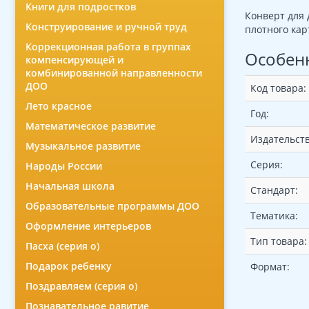
Книги для подростков
Конверт для 
Конструирование и ручной труд
плотного кар
Коррекционная работа в группах
Особен
компенсирующей и
комбинированной направленности
ДОО
Код товара:
Лето красное
Год:
Математическое развитие
Издательств
Музыкальное развитие
Серия:
Народы России
Начальная школа
Стандарт:
Образовательные программы ДОО
Тематика:
Оформление интерьеров
Тип товара:
Пасха (серия о)
Подарок ребенку
Формат:
Поздравляем (серия о)
Познавательное равитие