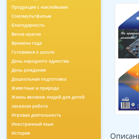
Продукция с наклейками
Союзмультфильм
Благодарность
Весна-красна
Времена года
Готовимся к школе
День народного единства
День рождения
Дошкольная подготовка
Животные и природа
Жизнь великих людей для детей
заказная работа
Игровая деятельность
Иностранный язык
История
Описан