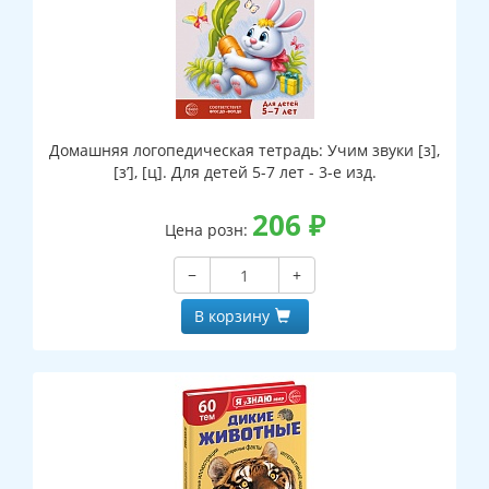
Домашняя логопедическая тетрадь: Учим звуки [з],
[з’], [ц]. Для детей 5-7 лет - 3-е изд.
206
₽
Цена розн:
−
+
В корзину