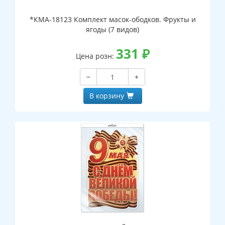
*КМА-18123 Комплект масок-ободков. Фрукты и
ягоды (7 видов)
331
₽
Цена розн:
−
+
В корзину