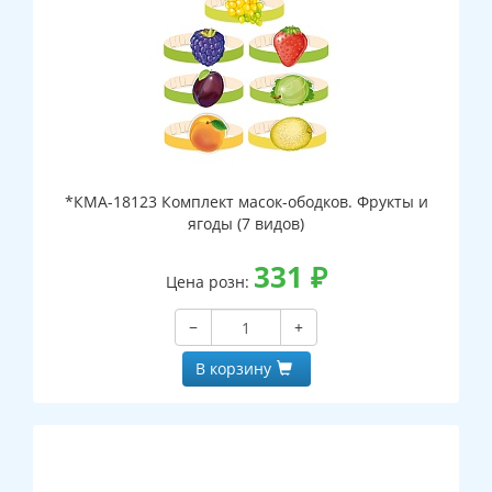
*КМА-18123 Комплект масок-ободков. Фрукты и
ягоды (7 видов)
331
₽
Цена розн:
−
+
В корзину