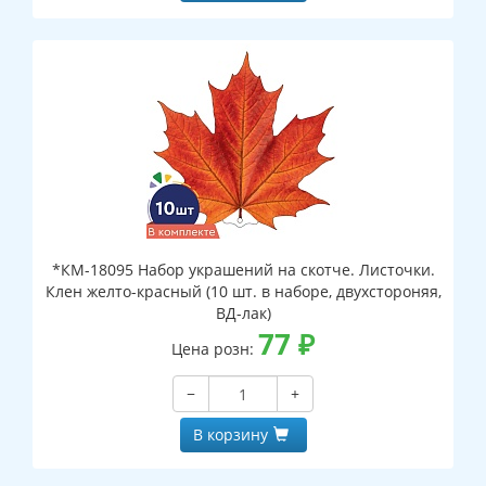
*КМ-18095 Набор украшений на скотче. Листочки.
Клен желто-красный (10 шт. в наборе, двухстороняя,
ВД-лак)
77
₽
Цена розн:
−
+
В корзину