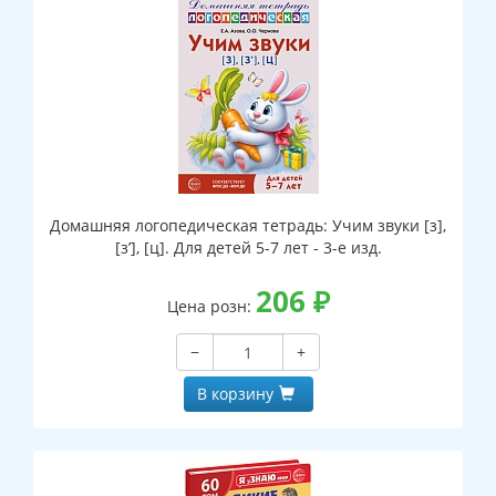
Домашняя логопедическая тетрадь: Учим звуки [з],
[з’], [ц]. Для детей 5-7 лет - 3-е изд.
206
₽
Цена розн:
−
+
В корзину