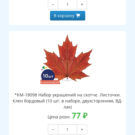
−
+
В корзину
*КМ-18098 Набор украшений на скотче. Листочки.
Клен бордовый (10 шт. в наборе, двухсторонняя, ВД-
лак)
77
₽
Цена розн:
−
+