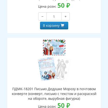
50
₽
Цена розн:
−
+
В корзину
ПДМК-18201 Письмо Дедушке Морозу в почтовом
конверте (конверт, письмо с текстом и раскраской
на обороте, вырубная фигурка)
50
₽
Цена розн: