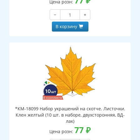
77
₽
Цена розн:
−
+
В корзину
*КМ-18099 Набор украшений на скотче. Листочки.
Клен желтый (10 шт. в наборе, двухсторонняя, ВД-
лак)
77
₽
Цена розн: