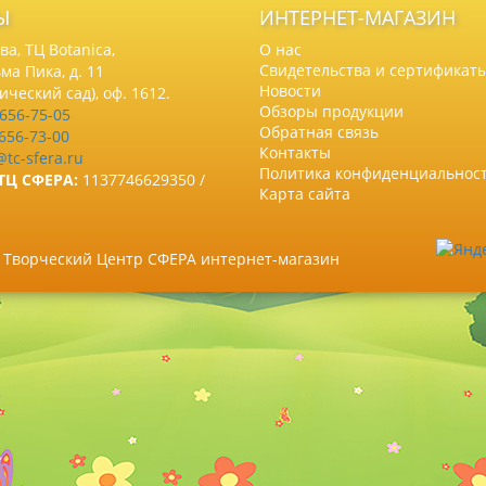
Ы
ИНТЕРНЕТ-МАГАЗИН
а, ТЦ Botanica,
О нас
Свидетельства и сертификат
ма Пика, д. 11
Новости
нический сад), оф. 1612.
Обзоры продукции
 656-75-05
Обратная связь
 656-73-00
Контакты
@tc-sfera.ru
Политика конфиденциальнос
ТЦ СФЕРА:
1137746629350 /
Карта сайта
6 Творческий Центр СФЕРА интернет-магазин