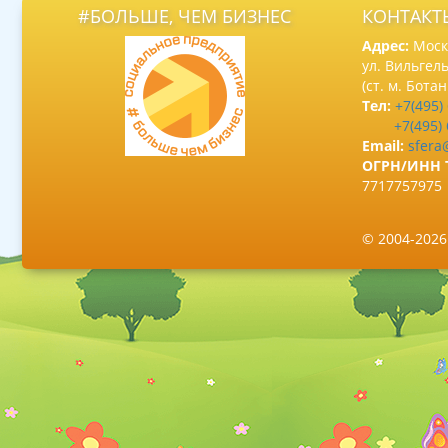
#БОЛЬШЕ, ЧЕМ БИЗНЕС
КОНТАКТ
Адрес:
Москв
ул. Вильгель
(ст. м. Бота
Тел:
+7(495)
+7(495)
Email:
sfera
ОГРН/ИНН 
7717757975
© 2004-202