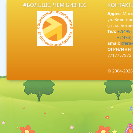
#БОЛЬШЕ, ЧЕМ БИЗНЕС
КОНТАКТ
Адрес:
Москв
ул. Вильгель
(ст. м. Бота
Тел:
+7(495)
+7(495)
Email:
sfera
ОГРН/ИНН 
7717757975
© 2004-202