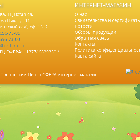
Ы
ИНТЕРНЕТ-МАГАЗИН
а, ТЦ Botanica,
О нас
Свидетельства и сертификат
ма Пика, д. 11
Новости
нический сад), оф. 1612.
Обзоры продукции
 656-75-05
Обратная связь
 656-73-00
Контакты
@tc-sfera.ru
Политика конфиденциальнос
ТЦ СФЕРА:
1137746629350 /
Карта сайта
6 Творческий Центр СФЕРА интернет-магазин