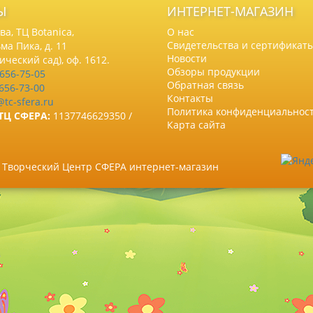
Ы
ИНТЕРНЕТ-МАГАЗИН
а, ТЦ Botanica,
О нас
Свидетельства и сертификат
ма Пика, д. 11
Новости
нический сад), оф. 1612.
Обзоры продукции
 656-75-05
Обратная связь
 656-73-00
Контакты
@tc-sfera.ru
Политика конфиденциальнос
ТЦ СФЕРА:
1137746629350 /
Карта сайта
6 Творческий Центр СФЕРА интернет-магазин