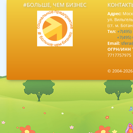
#БОЛЬШЕ, ЧЕМ БИЗНЕС
КОНТАКТ
Адрес:
Москв
ул. Вильгель
(ст. м. Бота
Тел:
+7(495)
+7(495)
Email:
sfera
ОГРН/ИНН 
7717757975
© 2004-202