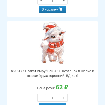
−
+
В корзину
Ф-18173 Плакат вырубной А3+. Козленок в шапке и
шарфе (двухсторонний, ВД-лак)
62
₽
Цена розн:
−
+