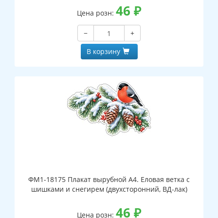
46
₽
Цена розн:
−
+
В корзину
ФМ1-18175 Плакат вырубной А4. Еловая ветка с
шишками и снегирем (двухсторонний, ВД-лак)
46
₽
Цена розн: