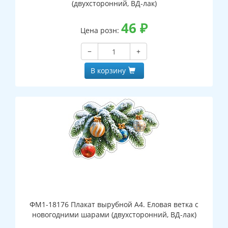
(двухсторонний, ВД-лак)
46
₽
Цена розн:
−
+
В корзину
ФМ1-18176 Плакат вырубной А4. Еловая ветка с
новогодними шарами (двухсторонний, ВД-лак)