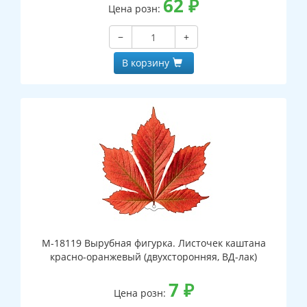
62
₽
Цена розн:
−
+
В корзину
М-18119 Вырубная фигурка. Листочек каштана
красно-оранжевый (двухсторонняя, ВД-лак)
7
₽
Цена розн: