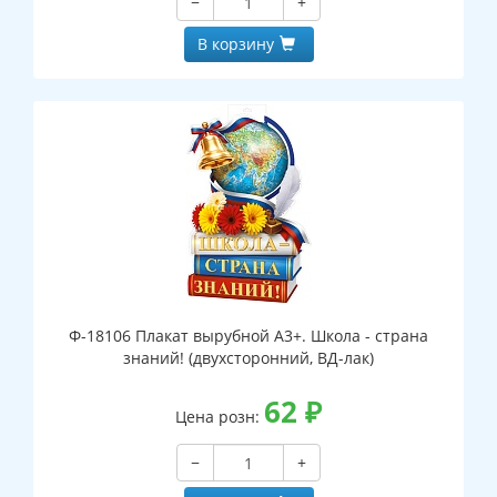
−
+
В корзину
Ф-18106 Плакат вырубной А3+. Школа - страна
знаний! (двухсторонний, ВД-лак)
62
₽
Цена розн:
−
+