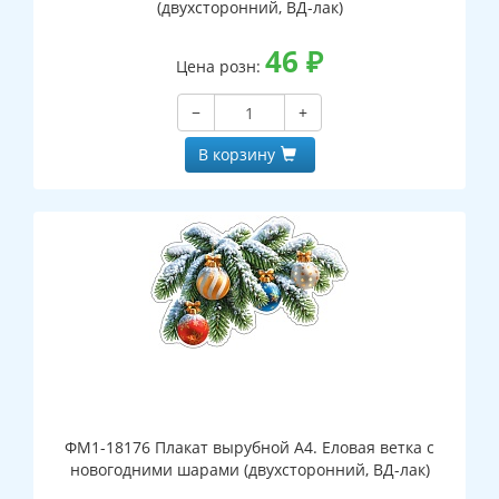
(двухсторонний, ВД-лак)
46
₽
Цена розн:
−
+
В корзину
ФМ1-18176 Плакат вырубной А4. Еловая ветка с
новогодними шарами (двухсторонний, ВД-лак)