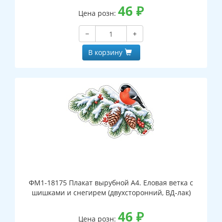
46
₽
Цена розн:
−
+
В корзину
ФМ1-18175 Плакат вырубной А4. Еловая ветка с
шишками и снегирем (двухсторонний, ВД-лак)
46
₽
Цена розн: