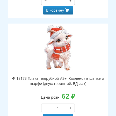
−
+
В корзину
Ф-18173 Плакат вырубной А3+. Козленок в шапке и
шарфе (двухсторонний, ВД-лак)
62
₽
Цена розн:
−
+