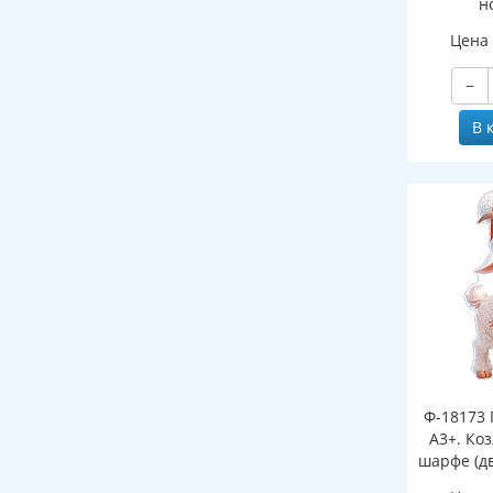
н
(двухст
Цена
−
В 
Ф-18173 
А3+. Ко
шарфе (д