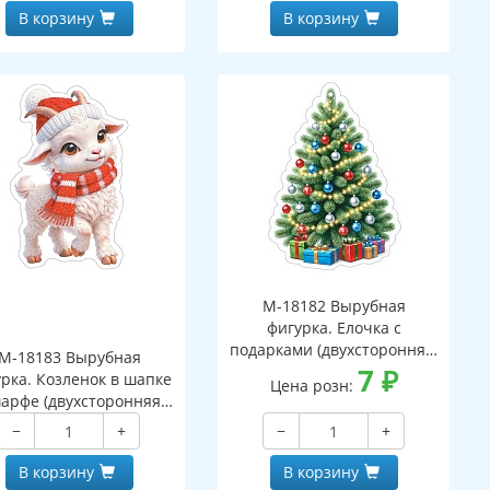
В корзину
В корзину
М-18182 Вырубная
фигурка. Елочка с
подарками (двухсторонняя,
М-18183 Вырубная
ВД-лак)
7
₽
рка. Козленок в шапке
Цена розн:
арфе (двухсторонняя,
ВД-лак)
−
+
−
+
В корзину
В корзину