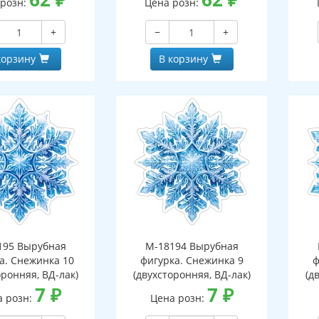
 розн:
Цена розн:
+
−
+
корзину
В корзину
195 Вырубная
М-18194 Вырубная
а. Снежинка 10
фигурка. Снежинка 9
ф
оронняя, ВД-лак)
(двухсторонняя, ВД-лак)
(д
7
₽
7
₽
а розн:
Цена розн: