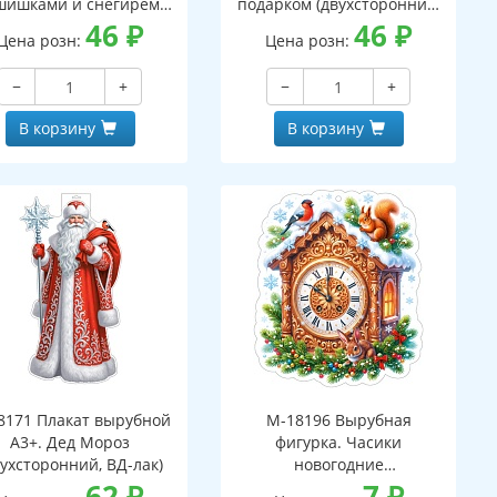
шишками и снегирем
подарком (двухсторонний,
вухсторонний, ВД-лак)
46
₽
ВД-лак)
46
₽
Цена розн:
Цена розн:
−
+
−
+
В корзину
В корзину
8171 Плакат вырубной
М-18196 Вырубная
А3+. Дед Мороз
фигурка. Часики
вухсторонний, ВД-лак)
новогодние
62
₽
(двухсторонняя, ВД-лак)
7
₽