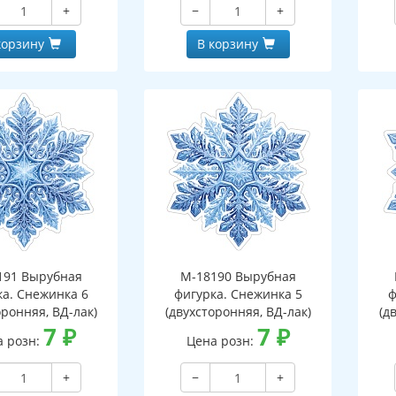
+
−
+
корзину
В корзину
191 Вырубная
М-18190 Вырубная
ка. Снежинка 6
фигурка. Снежинка 5
ф
оронняя, ВД-лак)
(двухсторонняя, ВД-лак)
(д
7
₽
7
₽
а розн:
Цена розн:
+
−
+