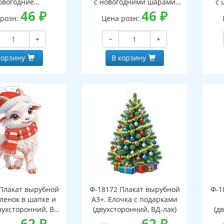
овогодние
с новогодними шарами
с 
оронний, ВД-лак)
46
₽
(двухсторонний, ВД-лак)
46
₽
(д
 розн:
Цена розн:
+
−
+
корзину
В корзину
Плакат вырубной
Ф-18172 Плакат вырубной
Ф-1
зленок в шапке и
А3+. Елочка с подарками
вухсторонний, ВД-
(двухсторонний, ВД-лак)
(д
лак)
62
₽
62
₽