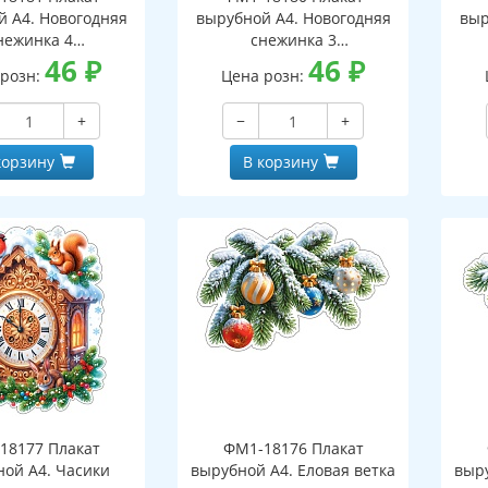
й А4. Новогодняя
вырубной А4. Новогодняя
выр
нежинка 4
снежинка 3
оронний, ВД-лак)
46
₽
(двухсторонний, ВД-лак)
46
₽
(д
 розн:
Цена розн:
+
−
+
корзину
В корзину
18177 Плакат
ФМ1-18176 Плакат
ной А4. Часики
вырубной А4. Еловая ветка
выру