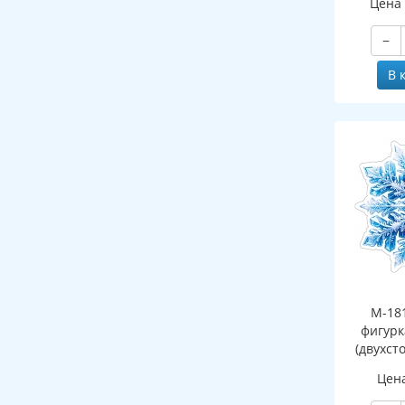
Цена
−
В 
М-18
фигурк
(двухст
Цен