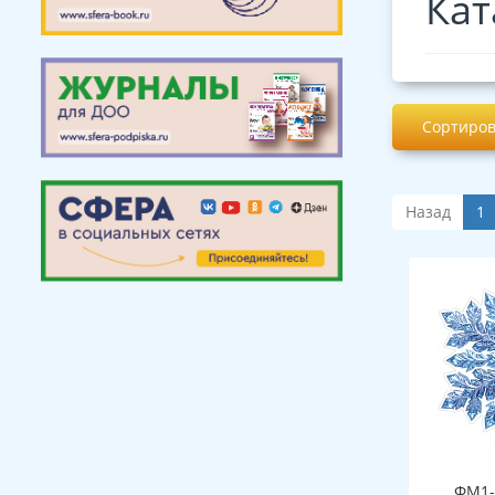
Кат
Сортиров
Назад
1
ФМ1-