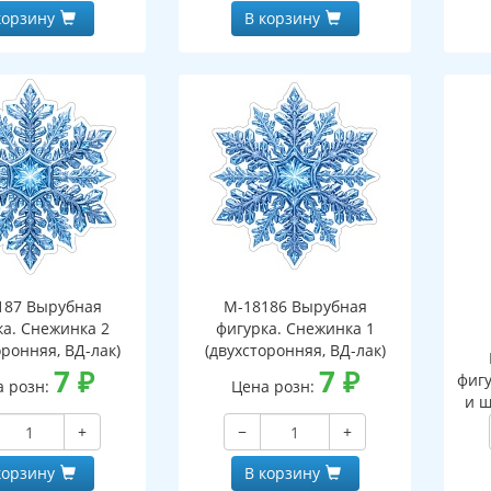
корзину
В корзину
187 Вырубная
М-18186 Вырубная
ка. Снежинка 2
фигурка. Снежинка 1
оронняя, ВД-лак)
(двухсторонняя, ВД-лак)
7
₽
7
₽
фигу
а розн:
Цена розн:
и ш
+
−
+
корзину
В корзину