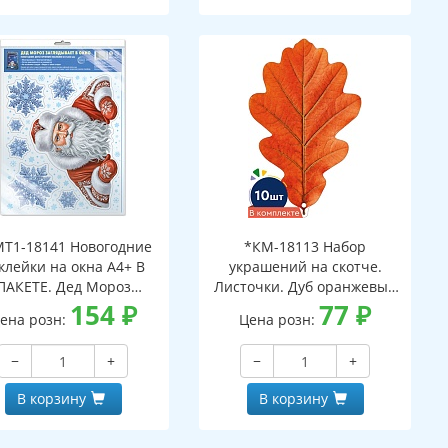
Т1-18141 Новогодние
*КМ-18113 Набор
клейки на окна А4+ В
украшений на скотче.
ПАКЕТЕ. Дед Мороз
Листочки. Дуб оранжевый
ядывает в окно (видны
154
₽
(10 шт. в наборе,
77
₽
ена розн:
Цена розн:
с обеих сторон,
двухсторонняя, ВД-лак)
многоразовые, в
−
+
−
+
ивидуальной упаковке,
вроподвесом и клеевым
В корзину
В корзину
клапаном)