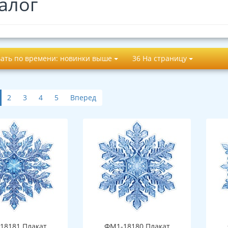
алог
ать по времени: новинки выше
36 На страницу
2
3
4
5
Вперед
18181 Плакат
ФМ1-18180 Плакат