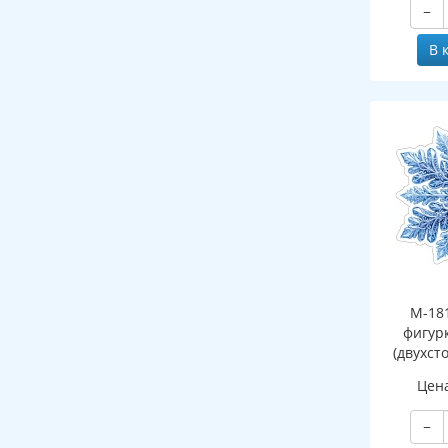
−
В 
М-18
фигур
(двухст
Цен
−