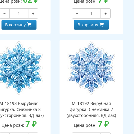
Цена розн:
Цена розн:
−
+
−
+
В корзину
В корзину
М-18193 Вырубная
М-18192 Вырубная
игурка. Снежинка 8
фигурка. Снежинка 7
вухсторонняя, ВД-лак)
(двухсторонняя, ВД-лак)
7
₽
7
₽
Цена розн:
Цена розн: