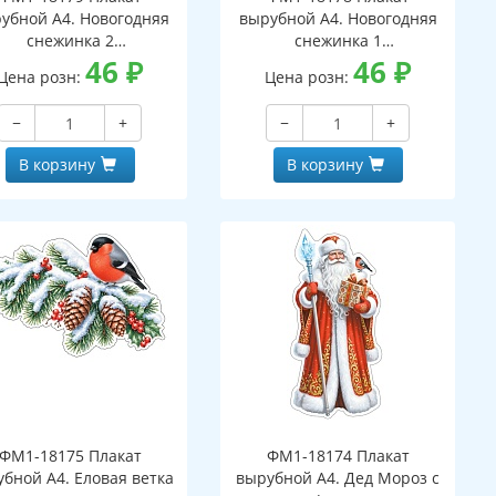
убной А4. Новогодняя
вырубной А4. Новогодняя
снежинка 2
снежинка 1
вухсторонний, ВД-лак)
46
₽
(двухсторонний, ВД-лак)
46
₽
Цена розн:
Цена розн:
−
+
−
+
В корзину
В корзину
ФМ1-18175 Плакат
ФМ1-18174 Плакат
бной А4. Еловая ветка
вырубной А4. Дед Мороз с