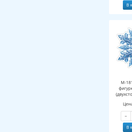
В 
М-18
фигур
(двухст
Цен
−
В 