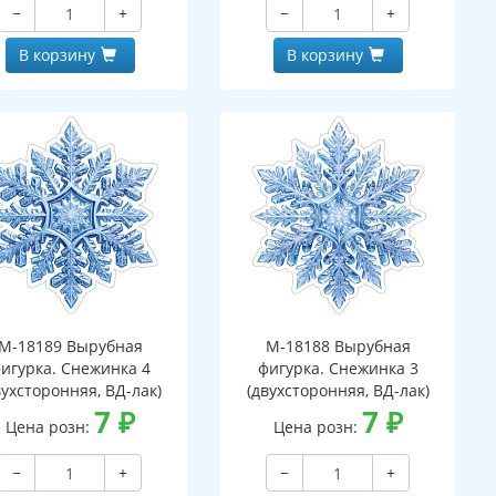
−
+
−
+
В корзину
В корзину
М-18189 Вырубная
М-18188 Вырубная
игурка. Снежинка 4
фигурка. Снежинка 3
вухсторонняя, ВД-лак)
(двухсторонняя, ВД-лак)
7
₽
7
₽
Цена розн:
Цена розн:
−
+
−
+