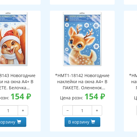
8143 Новогодние
*НМТ1-18142 Новогодние
*НМ
и на окна А4+ В
наклейки на окна А4+ В
на
ЕТЕ. Белочка
ПАКЕТЕ. Олененок
ает в окно (видны
154
₽
заглядывает в окно (видны
154
₽
загл
розн:
Цена розн:
Ц
беих сторон,
с обеих сторон,
горазовые, в
многоразовые, в
+
−
+
альной упаковке,
индивидуальной упаковке,
инд
двесом и клеевым
с европодвесом и клеевым
с е
корзину
В корзину
лапаном)
клапаном)