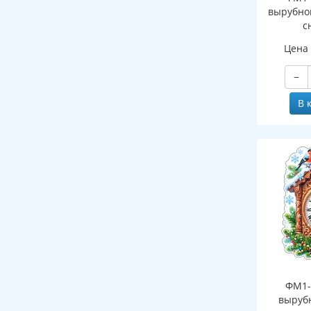
вырубно
с
(двухст
Цена
−
В 
ФМ1-
выруб