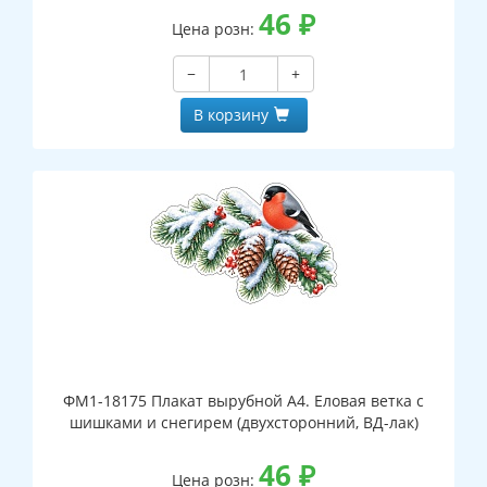
46
₽
Цена розн:
−
+
В корзину
ФМ1-18175 Плакат вырубной А4. Еловая ветка с
шишками и снегирем (двухсторонний, ВД-лак)
46
₽
Цена розн: