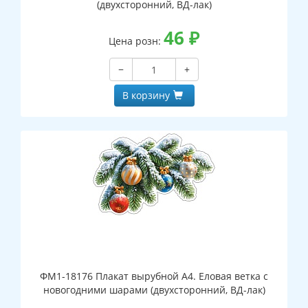
(двухсторонний, ВД-лак)
46
₽
Цена розн:
−
+
В корзину
ФМ1-18176 Плакат вырубной А4. Еловая ветка с
новогодними шарами (двухсторонний, ВД-лак)