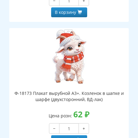
−
+
В корзину
Ф-18173 Плакат вырубной А3+. Козленок в шапке и
шарфе (двухсторонний, ВД-лак)
62
₽
Цена розн:
−
+