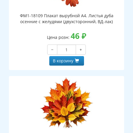
ФМ1-18109 Плакат вырубной А4. Листья дуба
осенние с желудями (двухсторонний, ВД-лак)
46
₽
Цена розн:
−
+
В корзину