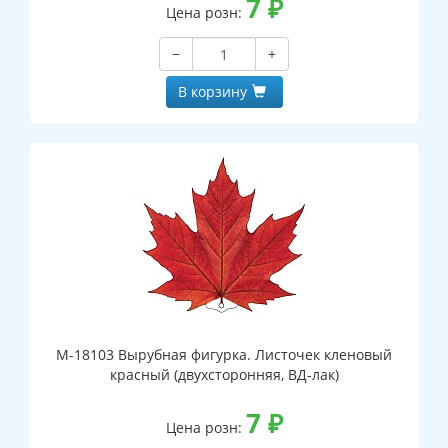
7
₽
Цена розн:
−
+
В корзину
М-18103 Вырубная фигурка. Листочек кленовый
красный (двухсторонняя, ВД-лак)
7
₽
Цена розн: