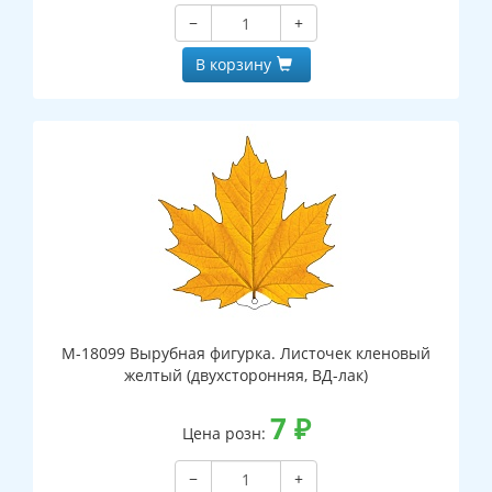
−
+
В корзину
М-18099 Вырубная фигурка. Листочек кленовый
желтый (двухсторонняя, ВД-лак)
7
₽
Цена розн:
−
+