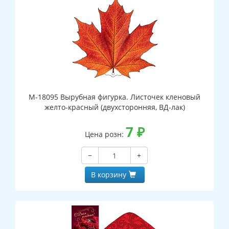
М-18095 Вырубная фигурка. Листочек кленовый
желто-красный (двухсторонняя, ВД-лак)
7
₽
Цена розн:
−
+
В корзину