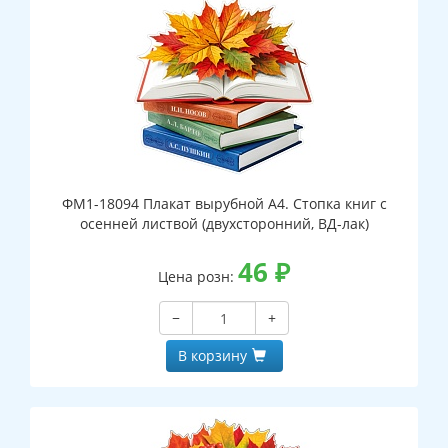
ФМ1-18094 Плакат вырубной А4. Стопка книг с
осенней листвой (двухсторонний, ВД-лак)
46
₽
Цена розн:
−
+
В корзину