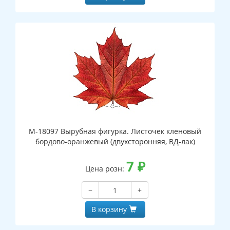
М-18097 Вырубная фигурка. Листочек кленовый
бордово-оранжевый (двухсторонняя, ВД-лак)
7
₽
Цена розн:
−
+
В корзину