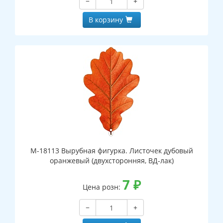
−
+
В корзину
М-18113 Вырубная фигурка. Листочек дубовый
оранжевый (двухсторонняя, ВД-лак)
7
₽
Цена розн:
−
+