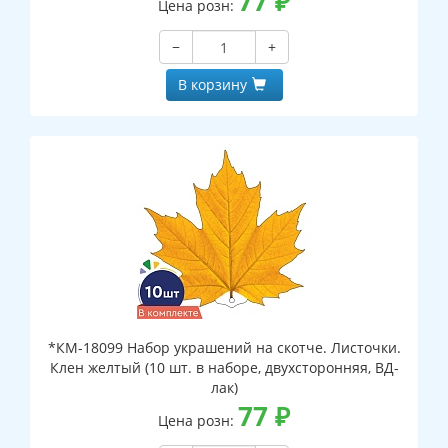
77
₽
Цена розн:
−
+
В корзину
*КМ-18099 Набор украшений на скотче. Листочки.
Клен желтый (10 шт. в наборе, двухсторонняя, ВД-
лак)
77
₽
Цена розн: