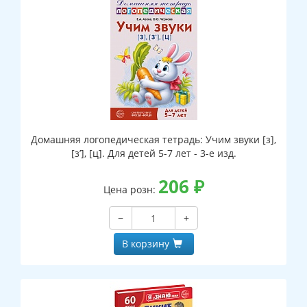
Домашняя логопедическая тетрадь: Учим звуки [з],
[з’], [ц]. Для детей 5-7 лет - 3-е изд.
206
₽
Цена розн:
−
+
В корзину