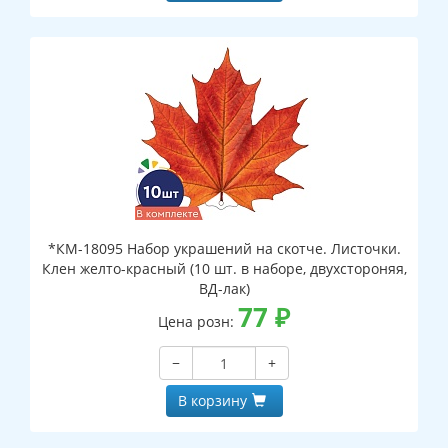
*КМ-18095 Набор украшений на скотче. Листочки.
Клен желто-красный (10 шт. в наборе, двухстороняя,
ВД-лак)
77
₽
Цена розн:
−
+
В корзину