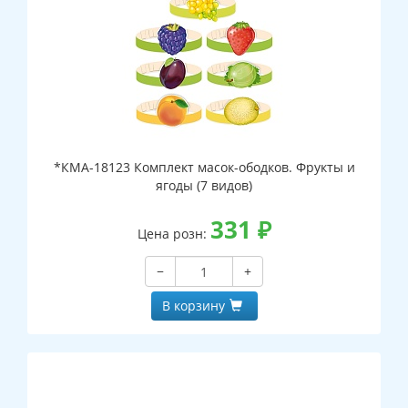
*КМА-18123 Комплект масок-ободков. Фрукты и
ягоды (7 видов)
331
₽
Цена розн:
−
+
В корзину