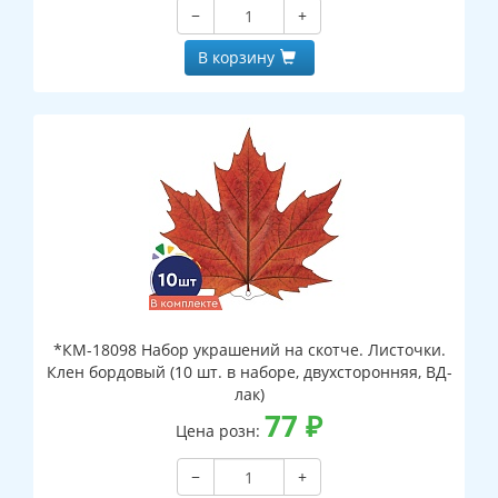
−
+
В корзину
*КМ-18098 Набор украшений на скотче. Листочки.
Клен бордовый (10 шт. в наборе, двухсторонняя, ВД-
лак)
77
₽
Цена розн:
−
+