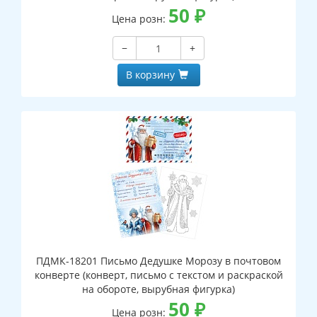
50
₽
Цена розн:
−
+
В корзину
ПДМК-18201 Письмо Дедушке Морозу в почтовом
конверте (конверт, письмо с текстом и раскраской
на обороте, вырубная фигурка)
50
₽
Цена розн: