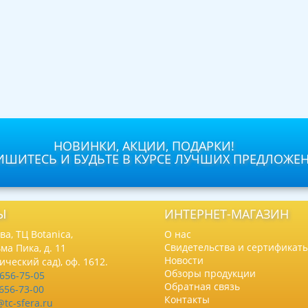
НОВИНКИ, АКЦИИ, ПОДАРКИ!
ШИТЕСЬ И БУДЬТЕ В КУРСЕ ЛУЧШИХ ПРЕДЛОЖЕ
Ы
ИНТЕРНЕТ-МАГАЗИН
а, ТЦ Botanica,
О нас
Свидетельства и сертификат
ма Пика, д. 11
Новости
нический сад), оф. 1612.
Обзоры продукции
 656-75-05
Обратная связь
 656-73-00
Контакты
@tc-sfera.ru