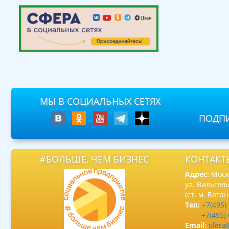
МЫ В СОЦИАЛЬНЫХ СЕТЯХ
ПОДПИ
#БОЛЬШЕ, ЧЕМ БИЗНЕС
КОНТАКТ
Адрес:
Москв
ул. Вильгель
(ст. м. Бота
Тел:
+7(495)
+7(495)
Email:
sfera