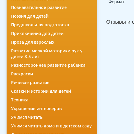
Формат:
Познавательное развитие
Поэзия для детей
Отзывы и 
Предшкольная подготовка
Приключения для детей
Проза для взрослых
Развитие мелкой моторики рук у
детей 3-5 лет
Разностороннее развитие ребенка
Раскраски
Речевое развитие
Сказки и истории для детей
Техника
Украшение интерьеров
Учимся читать
Учимся читать дома и в детском саду