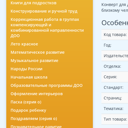
Книги для подростков
Конверт для 
близкому чел
Конструирование и ручной труд
Коррекционная работа в группах
Особен
компенсирующей и
комбинированной направленности
Код товара:
ДОО
Лето красное
Год:
Математическое развитие
Издательств
Музыкальное развитие
Отделка:
Народы России
Серия:
Начальная школа
Образовательные программы ДОО
Стандарт:
Оформление интерьеров
Страниц:
Пасха (серия о)
Тематика:
Подарок ребенку
Поздравляем (серия о)
Тип товара:
Познавательное равитие