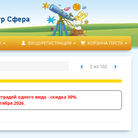
М
ВХОД\РЕГИСТРАЦИЯ
КОРЗИНА ПУСТА
2
из
102
традей одного вида - скидка 30%.
тября 2026.