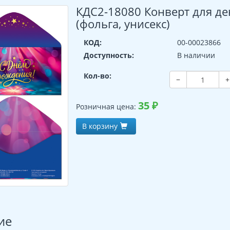
КДС2-18080 Конверт для де
(фольга, унисекс)
КОД:
00-00023866
Доступность:
В наличии
Кол-во:
−
+
35
₽
Розничная цена:
В корзину
ие