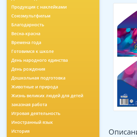
Продукция с наклейками
Союзмультфильм
Благодарность
Весна-красна
Времена года
Готовимся к школе
День народного единства
День рождения
Дошкольная подготовка
Животные и природа
Жизнь великих людей для детей
заказная работа
Игровая деятельность
Иностранный язык
Описан
История