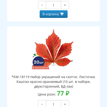
−
+
В корзину
*КМ-18119 Набор украшений на скотче. Листочки.
Каштан красно-оранжевый (10 шт. в наборе,
двухсторонний, ВД-лак)
77
₽
Цена розн:
−
+