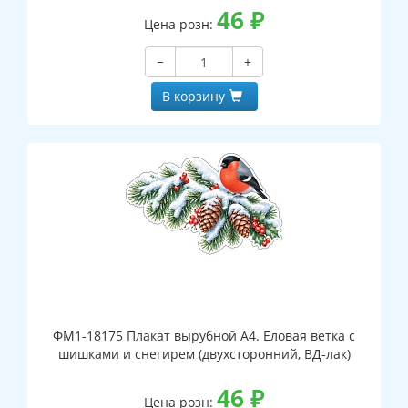
46
₽
Цена розн:
−
+
В корзину
ФМ1-18175 Плакат вырубной А4. Еловая ветка с
шишками и снегирем (двухсторонний, ВД-лак)
46
₽
Цена розн: