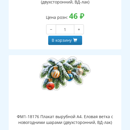
(двухсторонний, ВД-лак)
46
₽
Цена розн:
−
+
В корзину
ФМ1-18176 Плакат вырубной А4. Еловая ветка с
новогодними шарами (двухсторонний, ВД-лак)