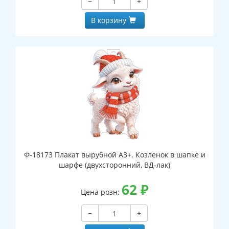
−
+
В корзину
Ф-18173 Плакат вырубной А3+. Козленок в шапке и
шарфе (двухсторонний, ВД-лак)
62
₽
Цена розн:
−
+