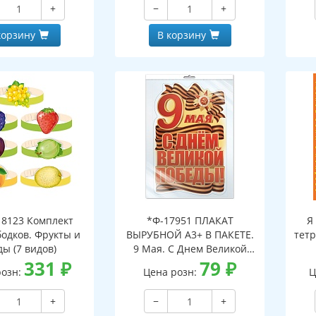
+
−
+
корзину
В корзину
8123 Комплект
*Ф-17951 ПЛАКАТ
Я
бодков. Фрукты и
ВЫРУБНОЙ А3+ В ПАКЕТЕ.
тетр
ды (7 видов)
9 Мая. С Днем Великой
331
₽
Победы! (двухсторонний,
79
₽
розн:
Цена розн:
Ц
ВД-лак, в индивидуальной
упаковке, с европодвесом
+
−
+
и клеевым клапаном)