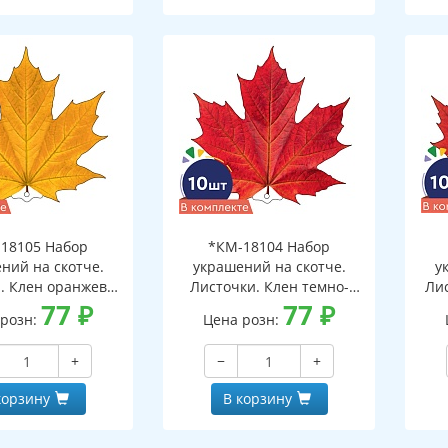
18105 Набор
*КМ-18104 Набор
ний на скотче.
украшений на скотче.
у
. Клен оранжево-
Листочки. Клен темно-
Ли
10 шт. в наборе,
77
₽
красный (10 шт. в наборе,
77
₽
 розн:
Цена розн:
ронняя, ВД-лак)
двухсторонняя, ВД-лак)
дв
+
−
+
корзину
В корзину