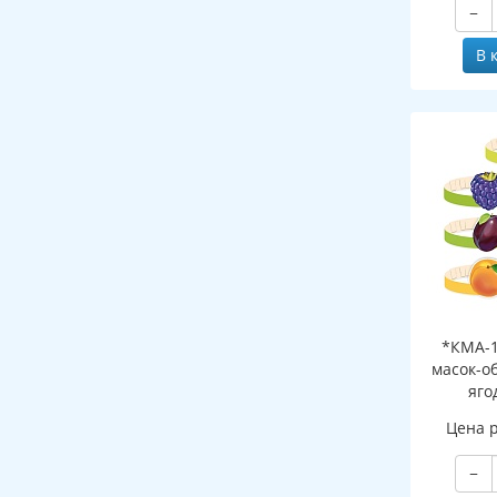
−
В 
*КМА-1
масок-о
яго
Цена 
−