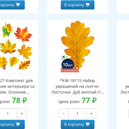
корзину
В корзину
27 Комплект для
*КМ-18115 Набор
ия интерьера со
украшений на скотче.
у
чем. Осенние
Листочки. Дуб желтый (10
Лист
ки-1 (10 видов)
78
₽
шт. в наборе,
77
₽
 розн:
Цена розн:
двухсторонняя, ВД-лак)
дв
+
−
+
корзину
В корзину