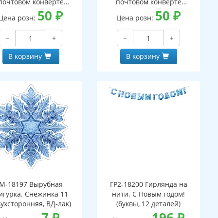
почтовом конверте
почтовом конверте
верт, письмо с текстом
50
₽
(конверт, письмо с текстом
50
₽
Цена розн:
Цена розн:
аскраской на обороте,
и раскраской на обороте,
вырубная фигурка)
вырубная фигурка)
−
+
−
+
В корзину
В корзину
М-18197 Вырубная
ГР2-18200 Гирлянда на
игурка. Снежинка 11
нити. С Новым годом!
вухсторонняя, ВД-лак)
(буквы, 12 деталей)
7
₽
196
₽