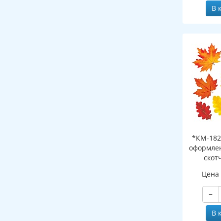
В 
*КМ-182
оформлен
скот
листоч
Цена
−
В 