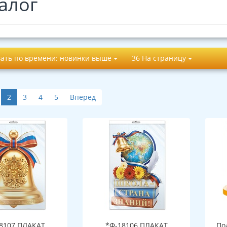
алог
ать по времени: новинки выше
36 На страницу
2
3
4
5
Вперед
8107 ПЛАКАТ
*Ф-18106 ПЛАКАТ
По