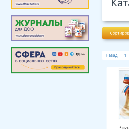
Кат
Сортиров
Назад
1
*Ф-1