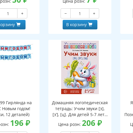
 розн:
Цена розн:
ской на обороте,
бная фигурка)
+
−
+
корзину
В корзину
199 Гирлянда на
Домашняя логопедическая
Я
С Новым годом!
тетрадь: Учим звуки [з],
и, 12 деталей)
[з’], [ц]. Для детей 5-7 лет -
Поз
196
₽
3-е изд.
206
₽
розн:
Цена розн:
Ц