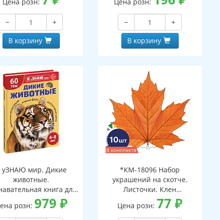
Цена розн:
Цена розн:
−
+
−
+
В корзину
В корзину
 уЗНАЮ мир. Дикие
*КМ-18096 Набор
животные.
украшений на скотче.
навательная книга для
Листочки. Клен
детей 4-8 лет
979
₽
оранжевый (10 шт. в
77
₽
ена розн:
Цена розн:
наборе, двухсторонний,
ВД-лак)