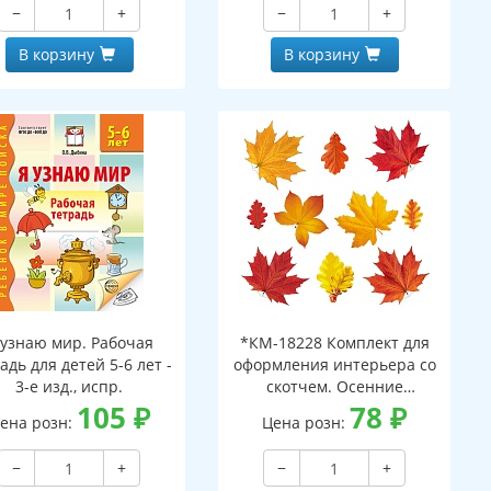
−
+
−
+
В корзину
В корзину
 узнаю мир. Рабочая
*КМ-18228 Комплект для
адь для детей 5-6 лет -
оформления интерьера со
3-е изд., испр.
скотчем. Осенние
105
₽
листочки-2 (10 видов)
78
₽
ена розн:
Цена розн:
−
+
−
+