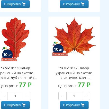
В корзину
В корзину
*КМ-18114 Набор
*КМ-18112 Набор
крашений на скотче.
украшений на скотче.
очки. Дуб красный (10
Листочки. Клен
шт. в наборе,
77
₽
оранжевый (10 шт. в
77
₽
Цена розн:
Цена розн:
ухсторонняя, ВД-лак)
наборе, двухсторонняя, ВД-
лак)
−
+
−
+
В корзину
В корзину