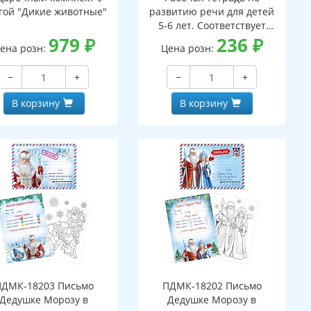
гой "Дикие животные"
развитию речи для детей
5-6 лет. Соответствует
979
₽
ФГОС ДО - 3-е изд. испр.
236
₽
ена розн:
Цена розн:
−
+
−
+
В корзину
В корзину
ПДМК-18203 Письмо
ПДМК-18202 Письмо
Дедушке Морозу в
Дедушке Морозу в