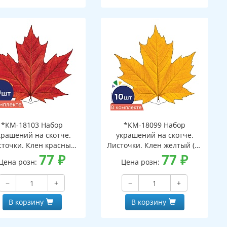
*КМ-18103 Набор
*КМ-18099 Набор
крашений на скотче.
украшений на скотче.
сточки. Клен красный
Листочки. Клен желтый (10
(10 шт. в наборе,
77
₽
шт. в наборе,
77
₽
Цена розн:
Цена розн:
ухсторонняя, ВД-лак)
двухсторонняя, ВД-лак)
−
+
−
+
В корзину
В корзину