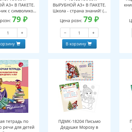
Й А3+ В ПАКЕТЕ.
ВЫРУБНОЙ А3+ В ПАКЕТЕ.
кни
чик с символикой
Школа - страна знаний! (в
индивидуальной
79
₽
индивидуальной упаковке,
79
₽
 розн:
Цена розн:
Ц
, с европодвесом
с европодвесом и клеевым
евым клапаном,
клапаном, двухсторонний,
+
−
+
ронний, ВД-лак)
ВД-лак)
корзину
В корзину
ая тетрадь по
ПДМК-18204 Письмо
ю речи для детей
Дедушке Морозу в