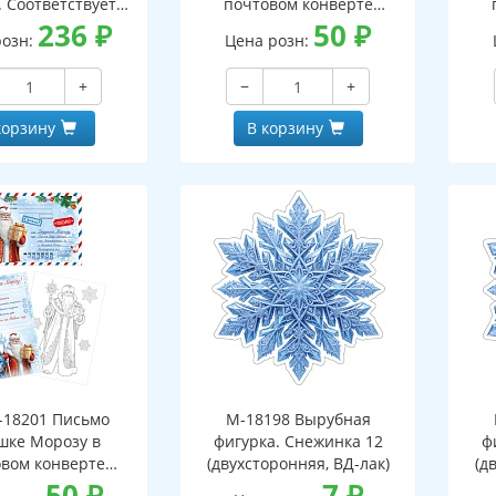
. Соответствует
почтовом конверте
- 3-е изд. испр.
236
₽
(конверт, письмо с текстом
50
₽
(кон
розн:
Цена розн:
и раскраской на обороте,
и р
вырубная фигурка)
+
−
+
корзину
В корзину
18201 Письмо
М-18198 Вырубная
шке Морозу в
фигурка. Снежинка 12
ф
вом конверте
(двухсторонняя, ВД-лак)
(д
 письмо с текстом
50
₽
7
₽