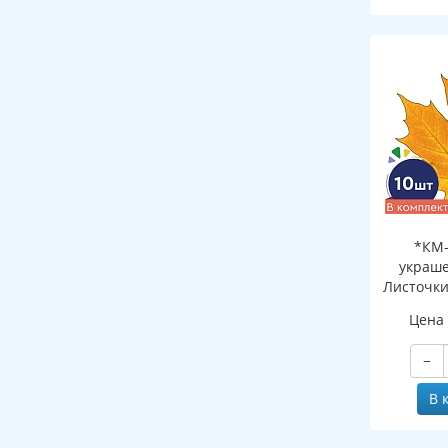
*КМ-
украше
Листочки
желтый (
Цена
двухсто
−
В 