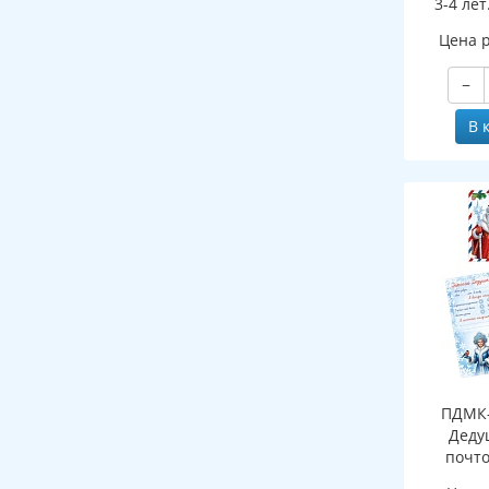
3-4 лет
ФГОС ДО 
Цена 
−
В 
ПДМК-
Деду
почто
(конверт,