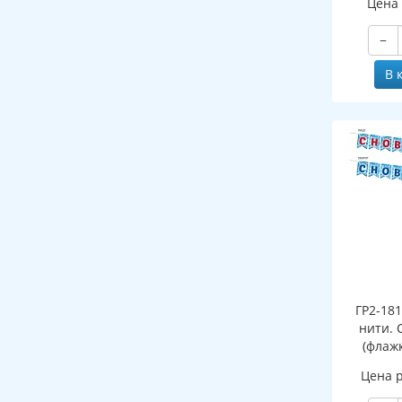
Цена
и раскра
выру
−
В 
ГР2-18
нити. 
(флажк
Цена 