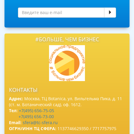
#БОЛЬШЕ, ЧЕМ БИЗНЕС
КОНТАКТЫ
Адрес:
Москва, ТЦ Botanica, ул. Вильгельма Пика, д. 11
(ст. м. Ботанический сад), оф. 1612.
Тел:
+7(495) 656-75-05
+7(495) 656-73-00
Email:
sfera@tc-sfera.ru
ОГРН/ИНН ТЦ СФЕРА:
1137746629350 / 7717757975