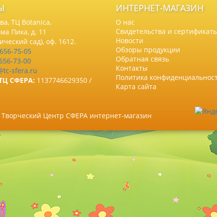
Ы
ИНТЕРНЕТ-МАГАЗИН
а, ТЦ Botanica,
О нас
Свидетельства и сертификат
ма Пика, д. 11
Новости
нический сад), оф. 1612.
Обзоры продукции
 656-75-05
Обратная связь
 656-73-00
Контакты
@tc-sfera.ru
Политика конфиденциальнос
ТЦ СФЕРА:
1137746629350 /
Карта сайта
6 Творческий Центр СФЕРА интернет-магазин