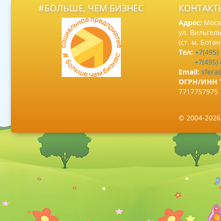
#БОЛЬШЕ, ЧЕМ БИЗНЕС
КОНТАКТ
Адрес:
Москв
ул. Вильгель
(ст. м. Бота
Тел:
+7(495)
+7(495)
Email:
sfera
ОГРН/ИНН 
7717757975
© 2004-202