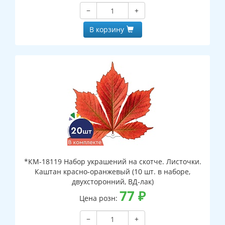
−
+
В корзину
*КМ-18119 Набор украшений на скотче. Листочки.
Каштан красно-оранжевый (10 шт. в наборе,
двухсторонний, ВД-лак)
77
₽
Цена розн:
−
+