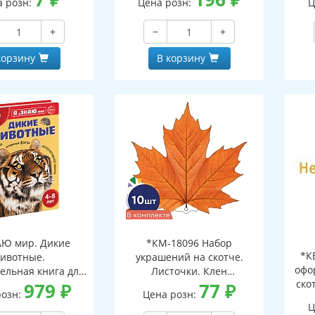
а розн:
Цена розн:
Ц
+
−
+
корзину
В корзину
АЮ мир. Дикие
*КМ-18096 Набор
*К
ивотные.
украшений на скотче.
офо
ельная книга для
Листочки. Клен
ско
тей 4-8 лет
979
₽
оранжевый (10 шт. в
77
₽
розн:
Цена розн:
наборе, двухсторонний,
Ц
ВД-лак)