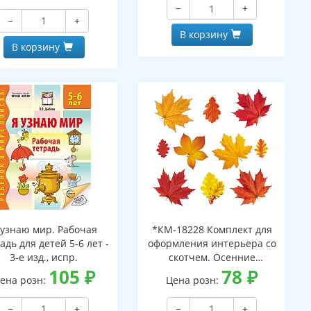
−
+
−
+
В корзину
В корзину
 узнаю мир. Рабочая
*КМ-18228 Комплект для
адь для детей 5-6 лет -
оформления интерьера со
3-е изд., испр.
скотчем. Осенние
105
₽
листочки-2 (10 видов)
78
₽
ена розн:
Цена розн:
−
+
−
+