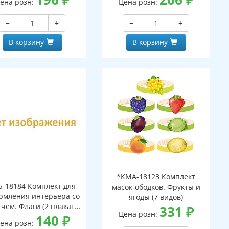
ена розн:
Цена розн:
−
+
−
+
В корзину
В корзину
*КМА-18123 Комплект
Б-18184 Комплект для
масок-ободков. Фрукты и
рмления интерьера со
ягоды (7 видов)
тчем. Флаги (2 плаката
331
₽
Цена розн:
А3)
140
₽
ена розн: