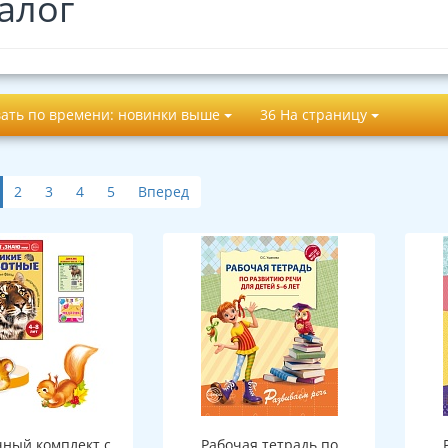
алог
ать по времени: новинки выше
36 На страницу
2
3
4
5
Вперед
ный комплект с
Рабочая тетрадь по