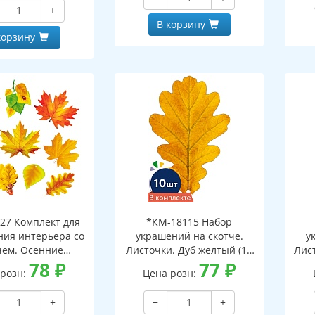
и клеевым клапаном)
+
В корзину
корзину
27 Комплект для
*КМ-18115 Набор
ия интерьера со
украшений на скотче.
у
чем. Осенние
Листочки. Дуб желтый (10
Лист
ки-1 (10 видов)
78
₽
шт. в наборе,
77
₽
 розн:
Цена розн:
двухсторонняя, ВД-лак)
дв
+
−
+