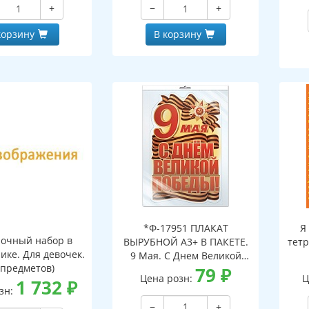
+
−
+
корзину
В корзину
*Ф-17951 ПЛАКАТ
Я
очный набор в
ВЫРУБНОЙ А3+ В ПАКЕТЕ.
тетр
ике. Для девочек.
9 Мая. С Днем Великой
 предметов)
Победы! (двухсторонний,
79
₽
Цена розн:
Ц
1 732
₽
ВД-лак, в индивидуальной
зн:
упаковке, с европодвесом
−
+