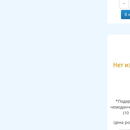
−
В 
*Подар
чемоданч
(10
Цена ро