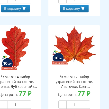
В корзину
В корзину
*КМ-18114 Набор
*КМ-18112 Набор
крашений на скотче.
украшений на скотче.
очки. Дуб красный (10
Листочки. Клен
шт. в наборе,
77
₽
оранжевый (10 шт. в
77
₽
Цена розн:
Цена розн:
ухсторонняя, ВД-лак)
наборе, двухсторонняя, ВД-
лак)
−
+
−
+