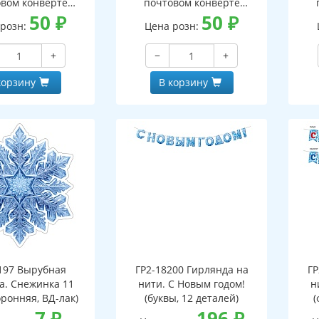
вом конверте
почтовом конверте
 письмо с текстом
50
₽
(конверт, письмо с текстом
50
₽
(кон
 розн:
Цена розн:
ской на обороте,
и раскраской на обороте,
и р
бная фигурка)
вырубная фигурка)
+
−
+
корзину
В корзину
197 Вырубная
ГР2-18200 Гирлянда на
ГР
а. Снежинка 11
нити. С Новым годом!
н
оронняя, ВД-лак)
(буквы, 12 деталей)
(
7
₽
196
₽