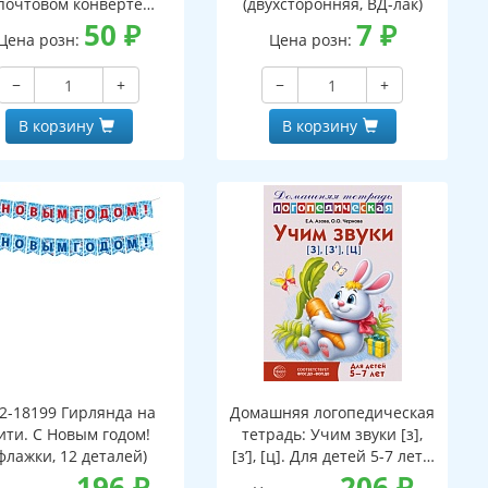
почтовом конверте
(двухсторонняя, ВД-лак)
верт, письмо с текстом
50
₽
7
₽
Цена розн:
Цена розн:
аскраской на обороте,
вырубная фигурка)
−
+
−
+
В корзину
В корзину
2-18199 Гирлянда на
Домашняя логопедическая
ити. С Новым годом!
тетрадь: Учим звуки [з],
флажки, 12 деталей)
[з’], [ц]. Для детей 5-7 лет -
196
₽
3-е изд.
206
₽