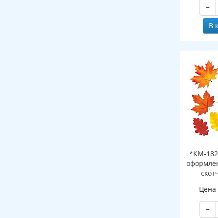
−
В 
*КМ-182
оформлен
скот
листоч
Цена
−