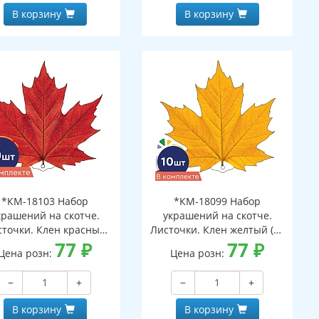
В корзину
В корзину
*КМ-18103 Набор
*КМ-18099 Набор
крашений на скотче.
украшений на скотче.
сточки. Клен красный
Листочки. Клен желтый (10
(10 шт. в наборе,
77
₽
шт. в наборе,
77
₽
Цена розн:
Цена розн:
ухсторонняя, ВД-лак)
двухсторонняя, ВД-лак)
−
+
−
+
В корзину
В корзину