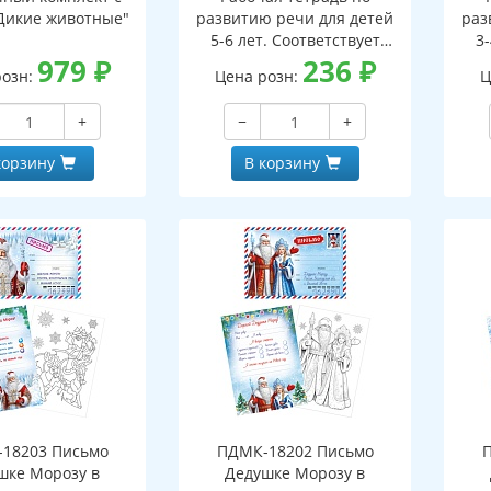
Дикие животные"
развитию речи для детей
раз
5-6 лет. Соответствует
3-
979
₽
ФГОС ДО - 3-е изд. испр.
236
₽
ФГО
розн:
Цена розн:
Ц
+
−
+
корзину
В корзину
18203 Письмо
ПДМК-18202 Письмо
шке Морозу в
Дедушке Морозу в