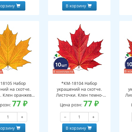
корзину
В корзину
18105 Набор
*КМ-18104 Набор
ний на скотче.
украшений на скотче.
у
. Клен оранжево-
Листочки. Клен темно-
Ли
10 шт. в наборе,
77
₽
красный (10 шт. в наборе,
77
₽
 розн:
Цена розн:
ронняя, ВД-лак)
двухсторонняя, ВД-лак)
дв
+
−
+
корзину
В корзину