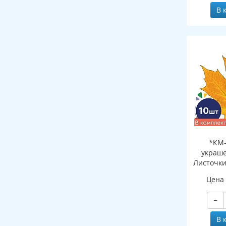
В 
*КМ-
украше
Листочки
желтый (
Цена
двухсто
−
В 