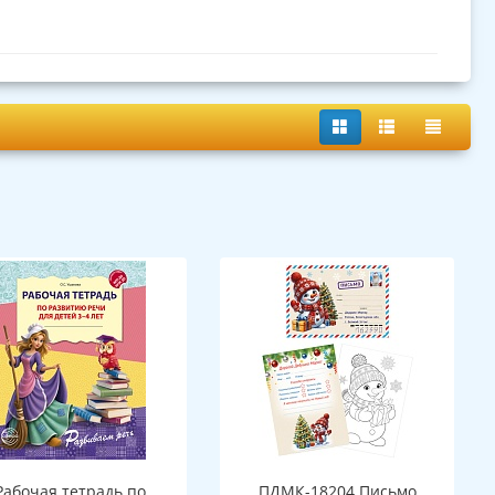
Рабочая тетрадь по
ПДМК-18204 Письмо