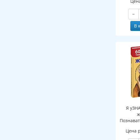
Цен
−
В 
Я уЗН
ж
Познават
де
Цена 