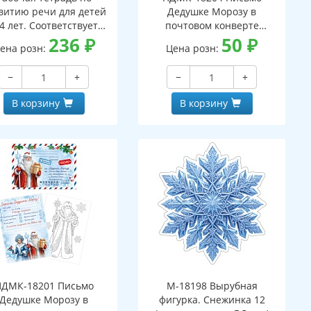
витию речи для детей
Дедушке Морозу в
4 лет. Соответствует
почтовом конверте
С ДО - 3-е изд. испр.
236
₽
(конверт, письмо с текстом
50
₽
ена розн:
Цена розн:
и раскраской на обороте,
вырубная фигурка)
−
+
−
+
В корзину
В корзину
ПДМК-18201 Письмо
М-18198 Вырубная
Дедушке Морозу в
фигурка. Снежинка 12