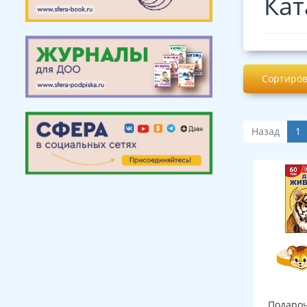
Кат
Сортиров
Назад
1
Подароч