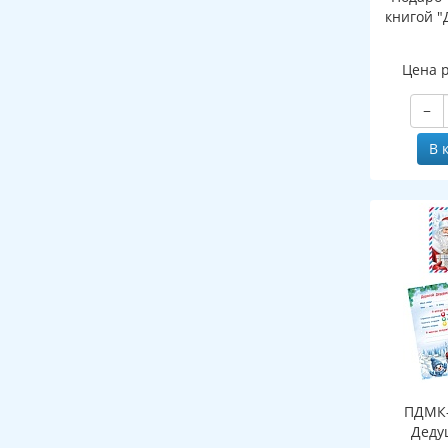
книгой "
Цена 
−
В 
ПДМК-
Деду