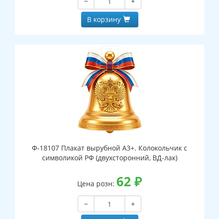
−
+
В корзину
Ф-18107 Плакат вырубной А3+. Колокольчик с
символикой РФ (двухсторонний, ВД-лак)
62
₽
Цена розн:
−
+