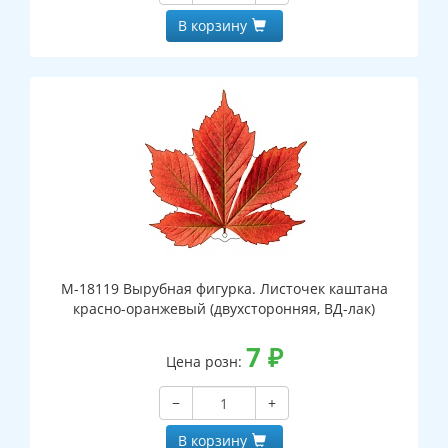
В корзину
М-18119 Вырубная фигурка. Листочек каштана
красно-оранжевый (двухсторонняя, ВД-лак)
7
₽
Цена розн:
−
+
В корзину