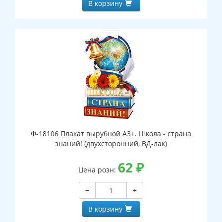
В корзину
Ф-18106 Плакат вырубной А3+. Школа - страна
знаний! (двухсторонний, ВД-лак)
62
₽
Цена розн:
−
+
В корзину