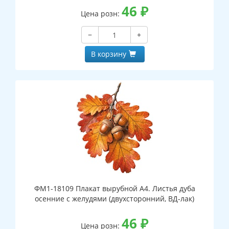
46
₽
Цена розн:
−
+
В корзину
ФМ1-18109 Плакат вырубной А4. Листья дуба
осенние с желудями (двухсторонний, ВД-лак)
46
₽
Цена розн: