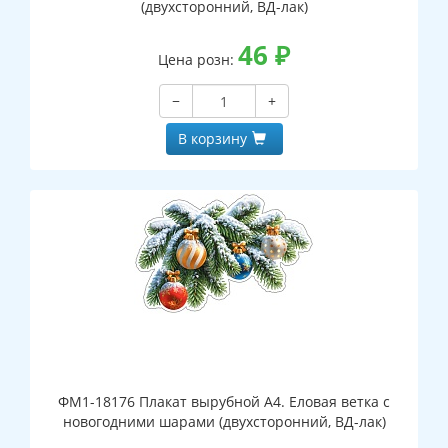
(двухсторонний, ВД-лак)
46
₽
Цена розн:
−
+
В корзину
ФМ1-18176 Плакат вырубной А4. Еловая ветка с
новогодними шарами (двухсторонний, ВД-лак)