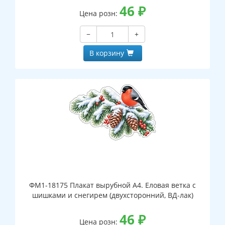
46
₽
Цена розн:
−
+
В корзину
ФМ1-18175 Плакат вырубной А4. Еловая ветка с
шишками и снегирем (двухсторонний, ВД-лак)
46
₽
Цена розн: