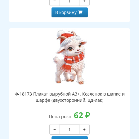
−
+
В корзину
Ф-18173 Плакат вырубной А3+. Козленок в шапке и
шарфе (двухсторонний, ВД-лак)
62
₽
Цена розн:
−
+