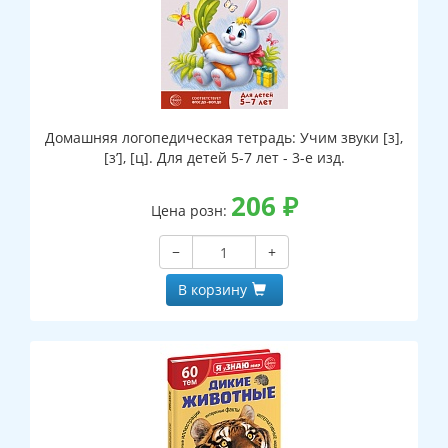
Домашняя логопедическая тетрадь: Учим звуки [з],
[з’], [ц]. Для детей 5-7 лет - 3-е изд.
206
₽
Цена розн:
−
+
В корзину