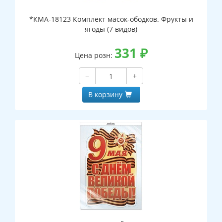
*КМА-18123 Комплект масок-ободков. Фрукты и
ягоды (7 видов)
331
₽
Цена розн:
−
+
В корзину