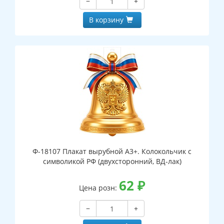
−
+
В корзину
Ф-18107 Плакат вырубной А3+. Колокольчик с
символикой РФ (двухсторонний, ВД-лак)
62
₽
Цена розн:
−
+