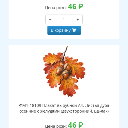
46
₽
Цена розн:
−
+
В корзину
ФМ1-18109 Плакат вырубной А4. Листья дуба
осенние с желудями (двухсторонний, ВД-лак)
46
₽
Цена розн: