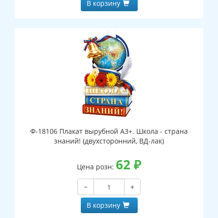
В корзину
Ф-18106 Плакат вырубной А3+. Школа - страна
знаний! (двухсторонний, ВД-лак)
62
₽
Цена розн:
−
+
В корзину