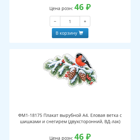
46
₽
Цена розн:
−
+
В корзину
ФМ1-18175 Плакат вырубной А4. Еловая ветка с
шишками и снегирем (двухсторонний, ВД-лак)
46
₽
Цена розн: