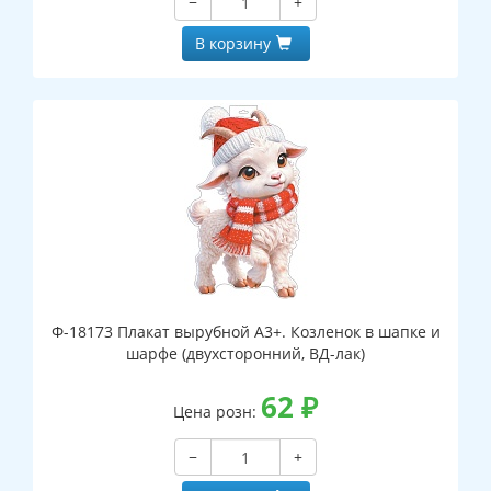
−
+
В корзину
Ф-18173 Плакат вырубной А3+. Козленок в шапке и
шарфе (двухсторонний, ВД-лак)
62
₽
Цена розн:
−
+