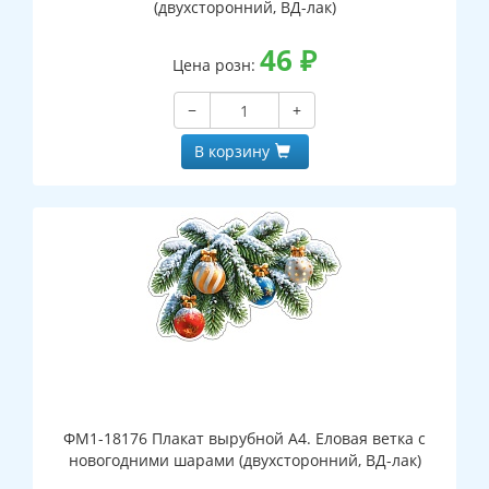
(двухсторонний, ВД-лак)
46
₽
Цена розн:
−
+
В корзину
ФМ1-18176 Плакат вырубной А4. Еловая ветка с
новогодними шарами (двухсторонний, ВД-лак)