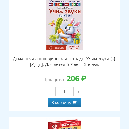
Домашняя логопедическая тетрадь: Учим звуки [з],
[з’], [ц]. Для детей 5-7 лет - 3-е изд.
206
₽
Цена розн:
−
+
В корзину