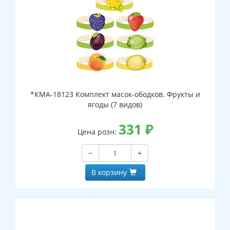
*КМА-18123 Комплект масок-ободков. Фрукты и
ягоды (7 видов)
331
₽
Цена розн:
−
+
В корзину