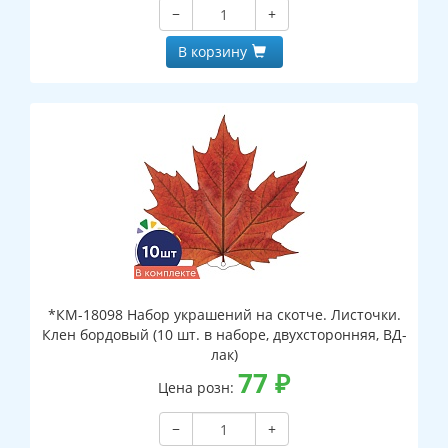
−
+
В корзину
*КМ-18098 Набор украшений на скотче. Листочки.
Клен бордовый (10 шт. в наборе, двухсторонняя, ВД-
лак)
77
₽
Цена розн:
−
+