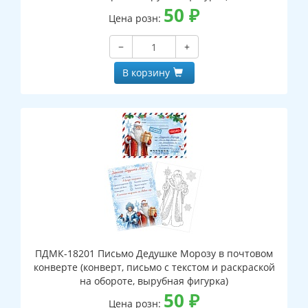
50
₽
Цена розн:
−
+
В корзину
ПДМК-18201 Письмо Дедушке Морозу в почтовом
конверте (конверт, письмо с текстом и раскраской
на обороте, вырубная фигурка)
50
₽
Цена розн: