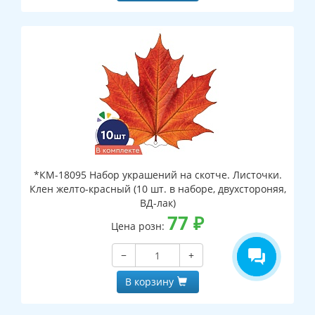
*КМ-18095 Набор украшений на скотче. Листочки.
Клен желто-красный (10 шт. в наборе, двухстороняя,
ВД-лак)
77
₽
Цена розн:
−
+
В корзину