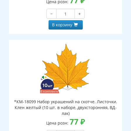
77
₽
Цена розн:
−
+
В корзину
*КМ-18099 Набор украшений на скотче. Листочки.
Клен желтый (10 шт. в наборе, двухсторонняя, ВД-
лак)
77
₽
Цена розн: