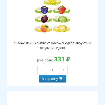
*КМА-18123 Комплект масок-ободков. Фрукты и
ягоды (7 видов)
331
₽
Цена розн:
−
+
В корзину