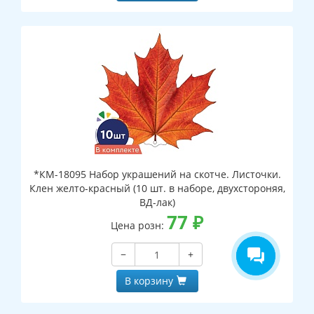
*КМ-18095 Набор украшений на скотче. Листочки.
Клен желто-красный (10 шт. в наборе, двухстороняя,
ВД-лак)
77
₽
Цена розн:
−
+
В корзину