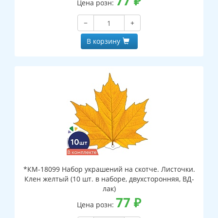
77
₽
Цена розн:
−
+
В корзину
*КМ-18099 Набор украшений на скотче. Листочки.
Клен желтый (10 шт. в наборе, двухсторонняя, ВД-
лак)
77
₽
Цена розн: