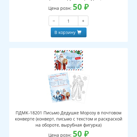
50
₽
Цена розн:
−
+
В корзину
ПДМК-18201 Письмо Дедушке Морозу в почтовом
конверте (конверт, письмо с текстом и раскраской
на обороте, вырубная фигурка)
50
₽
Цена розн: