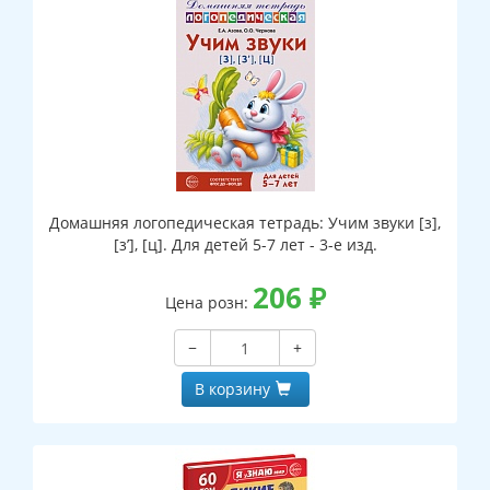
Домашняя логопедическая тетрадь: Учим звуки [з],
[з’], [ц]. Для детей 5-7 лет - 3-е изд.
206
₽
Цена розн:
−
+
В корзину