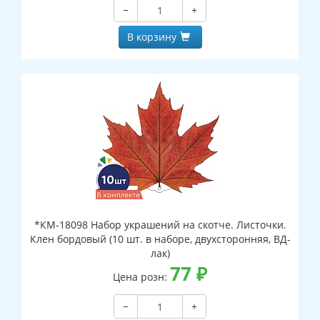
−
+
В корзину
*КМ-18098 Набор украшений на скотче. Листочки.
Клен бордовый (10 шт. в наборе, двухсторонняя, ВД-
лак)
77
₽
Цена розн:
−
+