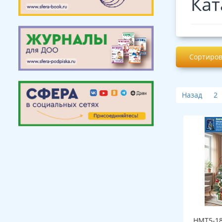
Кат
Сортиров
Назад
2
НМТ5-18