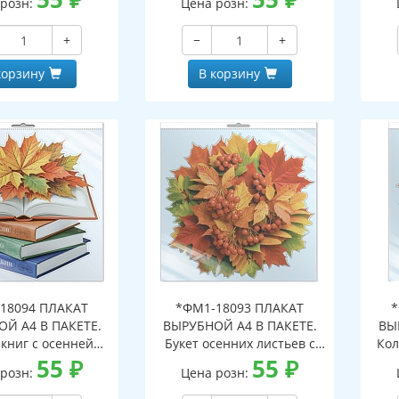
 розн:
Цена розн:
альной упаковке,
индивидуальной упаковке,
с е
двесом и клеевым
с европодвесом и клеевым
кла
+
−
+
, двухсторонний,
клапаном, двухсторонний,
ВД-лак)
ВД-лак)
корзину
В корзину
18094 ПЛАКАТ
*ФМ1-18093 ПЛАКАТ
*
Й А4 В ПАКЕТЕ.
ВЫРУБНОЙ А4 В ПАКЕТЕ.
ВЫ
 книг с осенней
Букет осенних листьев с
Кол
иствой (в
55
₽
рябиной (в
55
₽
инд
 розн:
Цена розн:
альной упаковке,
индивидуальной упаковке,
дв
двесом и клеевым
с европодвесом и клеевым