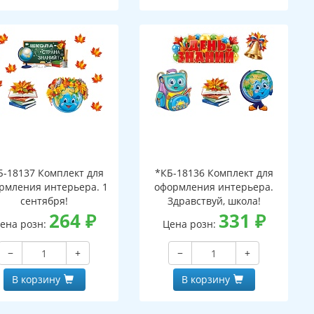
Б-18137 Комплект для
*КБ-18136 Комплект для
рмления интерьера. 1
оформления интерьера.
сентября!
Здравствуй, школа!
264
₽
331
₽
ена розн:
Цена розн:
−
+
−
+
В корзину
В корзину