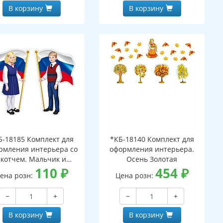
В корзину
В корзину
Б-18185 Комплект для
*КБ-18140 Комплект для
рмления интерьера со
оформления интерьера.
скотчем. Мальчик и
Осень Золотая
евочка с Российским
110
₽
454
₽
ена розн:
Цена розн:
лагом (2 плаката А4)
−
+
−
+
В корзину
В корзину