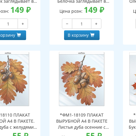
к заглядывает в
Белочка заглядывает в
Ол
двухсторонние,
149
₽
окно (двухсторонние,
149
₽
о
розн:
Цена розн:
Ц
с обеих сторон,
видны с обеих сторон,
в
горазовые)
многоразовые)
+
−
+
корзину
В корзину
18110 ПЛАКАТ
*ФМ1-18109 ПЛАКАТ
*
Й А4 В ПАКЕТЕ.
ВЫРУБНОЙ А4 В ПАКЕТЕ
ВЫ
дуба с желудями
Листья дуба осенние с
Бук
сенние (в
55
₽
желудями (в
55
₽
инд