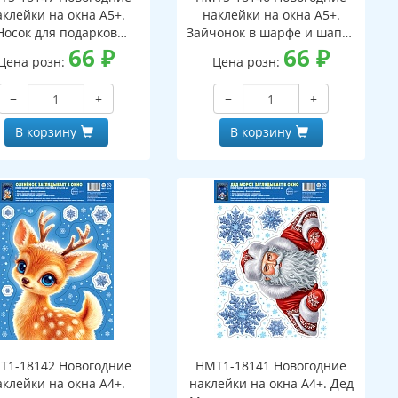
аклейки на окна А5+.
наклейки на окна А5+.
Носок для подарков
Зайчонок в шарфе и шапке
ухсторонние, видны с
66
₽
(двухсторонние, видны с
66
₽
Цена розн:
Цена розн:
обеих сторон,
обеих сторон,
многоразовые)
многоразовые)
−
+
−
+
В корзину
В корзину
Т1-18142 Новогодние
НМТ1-18141 Новогодние
аклейки на окна А4+.
наклейки на окна А4+. Дед