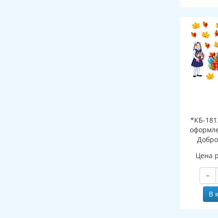
*КБ-181
оформле
Добро
школ
Цена 
−
В 