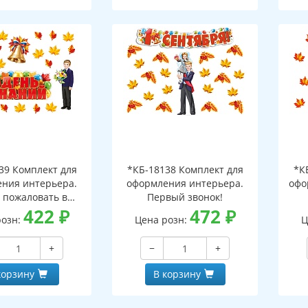
39 Комплект для
*КБ-18138 Комплект для
*К
ния интерьера.
оформления интерьера.
офо
 пожаловать в
Первый звонок!
ьную страну!
422
₽
472
₽
розн:
Цена розн:
Ц
+
−
+
корзину
В корзину