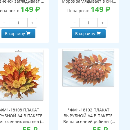
ененок заглядывает в
Мороз заглядывает в окно
кно (двухсторонние,
149
₽
(двухсторонние, видны с
149
₽
ена розн:
Цена розн:
идны с обеих сторон,
обеих сторон,
многоразовые)
многоразовые)
−
+
−
+
В корзину
В корзину
ФМ1-18108 ПЛАКАТ
*ФМ1-18102 ПЛАКАТ
РУБНОЙ А4 В ПАКЕТЕ.
ВЫРУБНОЙ А4 В ПАКЕТЕ.
ет осенних листьев (в
Ветка осенней рябины (в
ивидуальной упаковке,
55
₽
индивидуальной упаковке,
55
₽