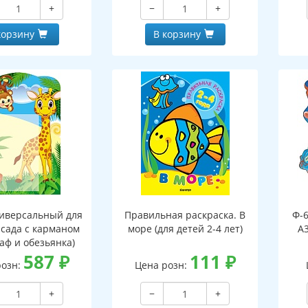
+
−
+
, двухсторонний,
клапаном, двухсторонний,
ВД-лак)
ВД-лак)
корзину
В корзину
иверсальный для
Правильная раскраска. В
Ф-
 сада с карманом
море (для детей 2-4 лет)
А3
аф и обезьянка)
587
₽
111
₽
розн:
Цена розн:
+
−
+