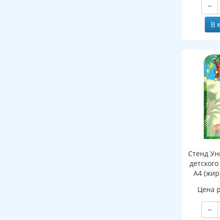
−
клапаном
В 
Стенд Ун
детского
А4 (жир
Цена 
−