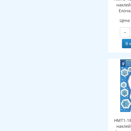
наклей
Елочк
(двухст
Цена
об
мно
−
В 
НМТ1-18
наклей