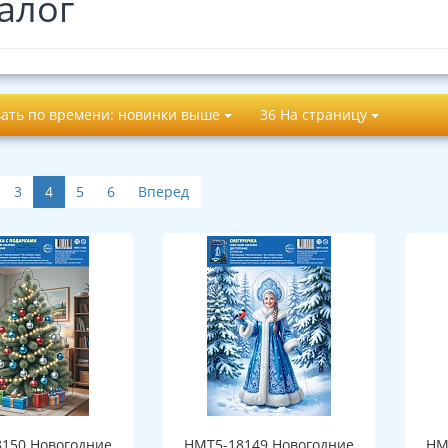
алог
ать по времени: новинки выше
36 На страницу
3
4
5
6
Вперед
150 Новогодние
НМТ5-18149 Новогодние
НМ