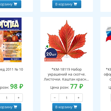
корзину
В корзину
пед 2011 № 10
*КМ-18119 Набор
*К
украшений на скотче.
офо
Листочки. Каштан красно-
98
₽
оранжевый (10 шт. в
77
₽
д
 розн:
Цена розн:
Ц
наборе, двухсторонний,
ф
ВД-лак)
+
−
+
корзину
В корзину