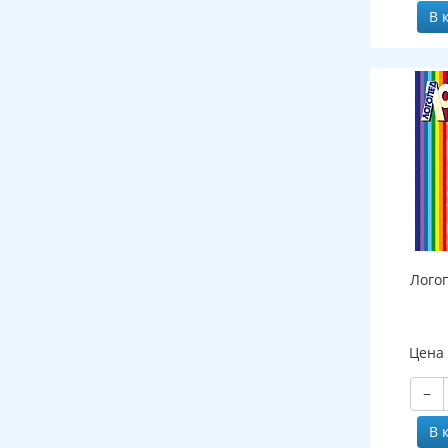
В 
Лого
Цена
−
В 