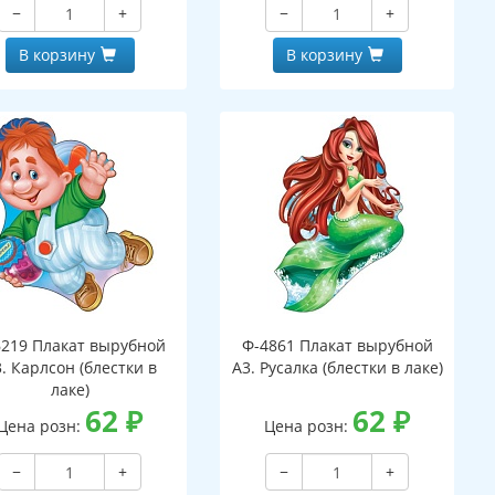
−
+
−
+
В корзину
В корзину
6219 Плакат вырубной
Ф-4861 Плакат вырубной
. Карлсон (блестки в
А3. Русалка (блестки в лаке)
лаке)
62
₽
62
₽
Цена розн:
Цена розн:
−
+
−
+