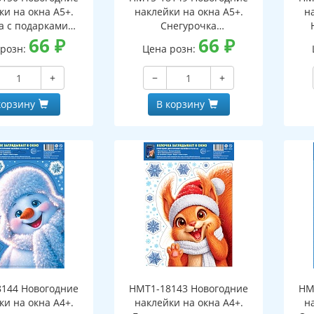
ки на окна А5+.
наклейки на окна А5+.
н
а с подарками
Снегурочка
оронние, видны с
66
₽
(двухсторонние, видны с
66
₽
(дв
 розн:
Цена розн:
еих сторон,
обеих сторон,
горазовые)
многоразовые)
+
−
+
корзину
В корзину
144 Новогодние
НМТ1-18143 Новогодние
НМ
ки на окна А4+.
наклейки на окна А4+.
н