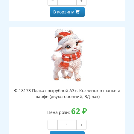
−
+
В корзину
Ф-18173 Плакат вырубной А3+. Козленок в шапке и
шарфе (двухсторонний, ВД-лак)
62
₽
Цена розн:
−
+