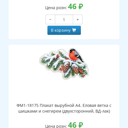
46
₽
Цена розн:
−
+
В корзину
ФМ1-18175 Плакат вырубной А4. Еловая ветка с
шишками и снегирем (двухсторонний, ВД-лак)
46
₽
Цена розн: