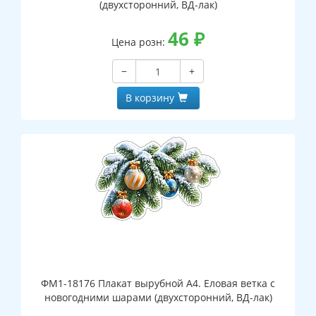
(двухсторонний, ВД-лак)
46
₽
Цена розн:
−
+
В корзину
ФМ1-18176 Плакат вырубной А4. Еловая ветка с
новогодними шарами (двухсторонний, ВД-лак)