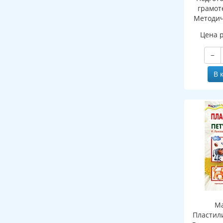
грамоте
Методич
рабочей 
Цена 
зву
−
В 
Ма
Пластил