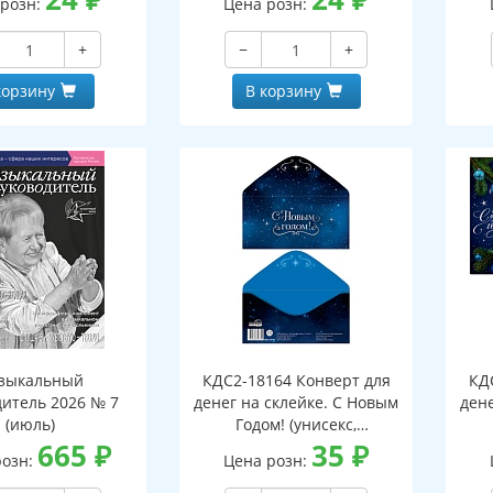
 розн:
Цена розн:
+
−
+
корзину
В корзину
зыкальный
КДС2-18164 Конверт для
КД
дитель 2026 № 7
денег на склейке. С Новым
дене
(июль)
Годом! (унисекс,
665
₽
серебряная фольга)
35
₽
розн:
Цена розн: