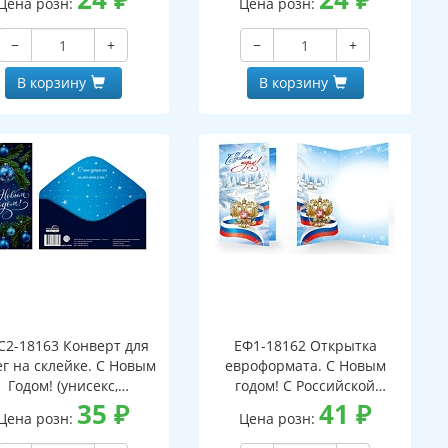
Цена розн:
Цена розн:
−
+
−
+
В корзину
В корзину
С2-18163 Конверт для
ЕФ1-18162 Открытка
г на склейке. С Новым
евроформата. С Новым
Годом! (унисекс,
годом! С Российской
серебряная фольга)
35
₽
символикой. Без текста
41
₽
Цена розн:
Цена розн:
(серебряная фольга)