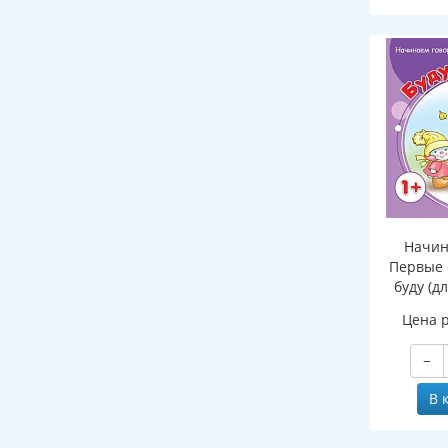
Начин
Первые 
буду (д
Цена 
−
В 