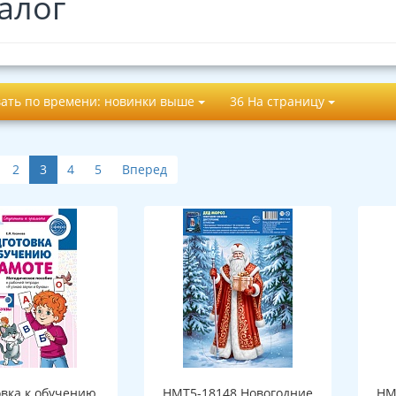
алог
ать по времени: новинки выше
36 На страницу
2
3
4
5
Вперед
овка к обучению
НМТ5-18148 Новогодние
НМ