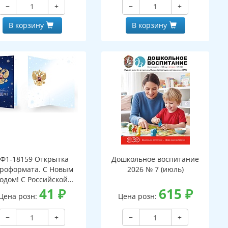
−
+
−
+
В корзину
В корзину
Ф1-18159 Открытка
Дошкольное воспитание
роформата. С Новым
2026 № 7 (июль)
годом! С Российской
мволикой. Без текста
41
₽
615
₽
Цена розн:
Цена розн:
серебряная фольга)
−
+
−
+