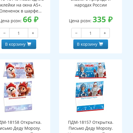
аклейки на окна А5+.
народах России
Олененок в шарфе
ухсторонние, видны с
66
₽
335
₽
Цена розн:
Цена розн:
обеих сторон,
многоразовые)
−
+
−
+
В корзину
В корзину
ДМ-18158 Открытка.
ПДМ-18157 Открытка.
исьмо Деду Морозу.
Письмо Деду Морозу.