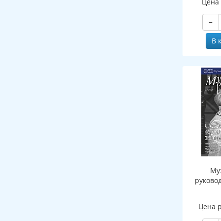
Цена
−
В 
Му
руково
Цена 