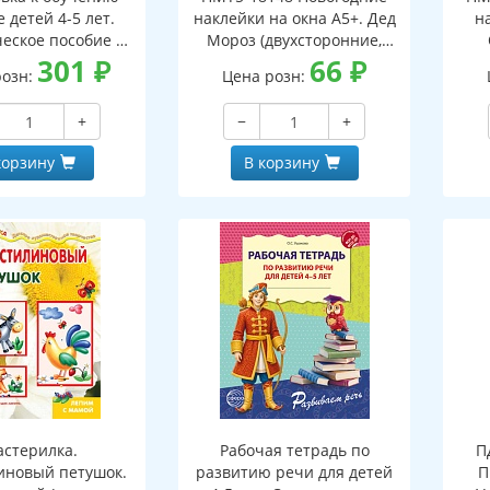
 детей 4-5 лет.
наклейки на окна А5+. Дед
н
еское пособие к
Мороз (двухсторонние,
тетради "Я узнаю
301
₽
видны с обеих сторон,
66
₽
(дв
розн:
Цена розн:
ки и буквы"
многоразовые)
+
−
+
корзину
В корзину
стерилка.
Рабочая тетрадь по
П
иновый петушок.
развитию речи для детей
П