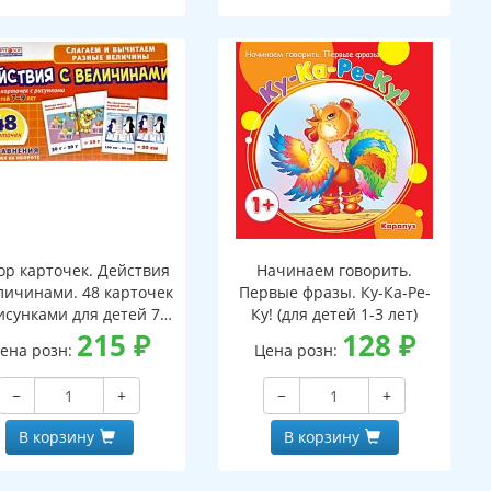
ор карточек. Действия
Начинаем говорить.
личинами. 48 карточек
Первые фразы. Ку-Ка-Ре-
исунками для детей 7-
Ку! (для детей 1-3 лет)
лет. 24 уравнения с
215
₽
128
₽
ена розн:
Цена розн:
аданиями на обороте
−
+
−
+
В корзину
В корзину