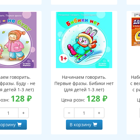
аем говорить.
Начинаем говорить.
Наб
фразы. Буду - не
Первые фразы. Бибики нет
с ве
ля детей 1-3 лет)
(для детей 1-3 лет)
с р
128
₽
128
₽
9
розн:
Цена розн:
Ц
з
+
−
+
корзину
В корзину