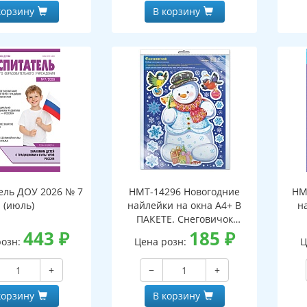
корзину
В корзину
ель ДОУ 2026 № 7
НМТ-14296 Новогодние
НМ
(июль)
найлейки на окна А4+ В
н
ПАКЕТЕ. Снеговичок
443
₽
(серебряная
185
₽
розн:
Цена розн:
Ц
металлизация,
многоразовые)
+
−
+
корзину
В корзину