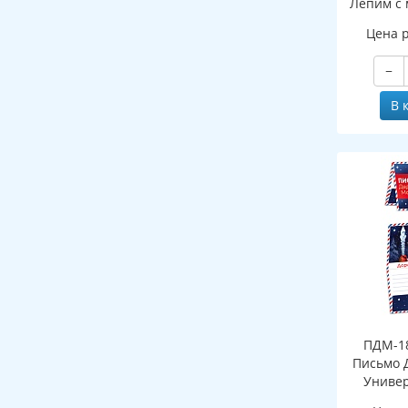
Лепим с 
Цена 
−
В 
ПДМ-18
Письмо 
Универ