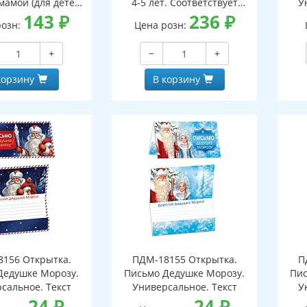
мамой (для детей
4-5 лет. Соответствует
У
5-7 лет)
143
₽
ФГОС ДО - 3-е изд испр.
236
₽
розн:
Цена розн:
+
−
+
корзину
В корзину
156 Открытка.
ПДМ-18155 Открытка.
П
Дедушке Морозу.
Письмо Дедушке Морозу.
Пис
сальное. Текст
Универсальное. Текст
У
24
₽
24
₽