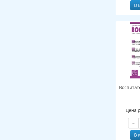
В 
Воспитат
Цена 
−
В 