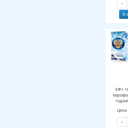
−
В 
ЕФ1-1
еврофо
годом
символи
Цена
(сере
−