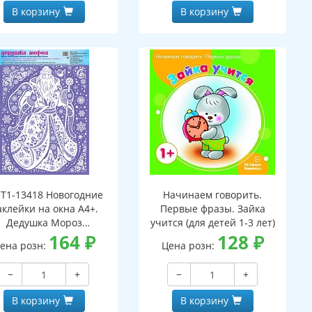
В корзину
В корзину
Т1-13418 Новогодние
Начинаем говорить.
аклейки на окна А4+.
Первые фразы. Зайка
Дедушка Мороз
учится (для детей 1-3 лет)
(пластизоль,
164
₽
128
₽
ена розн:
Цена розн:
многоразовые)
−
+
−
+
В корзину
В корзину