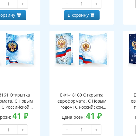
+
−
+
корзину
В корзину
8161 Открытка
ЕФ1-18160 Открытка
Е
рмата. С Новым
евроформата. С Новым
ев
! С Российской
годом! С Российской
кой. Без текста
41
₽
символикой. Без текста
41
₽
си
 розн:
Цена розн:
бряная фольга)
(серебряная фольга)
(
+
−
+