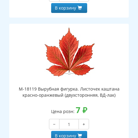
В корзину
М-18119 Вырубная фигурка. Листочек каштана
красно-оранжевый (двухсторонняя, ВД-лак)
7
₽
Цена розн:
−
+
В корзину