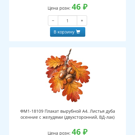
46
₽
Цена розн:
−
+
В корзину
ФМ1-18109 Плакат вырубной А4. Листья дуба
осенние с желудями (двухсторонний, ВД-лак)
46
₽
Цена розн: