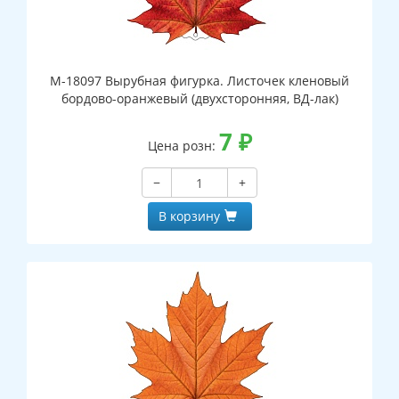
М-18097 Вырубная фигурка. Листочек кленовый
бордово-оранжевый (двухсторонняя, ВД-лак)
7
₽
Цена розн:
−
+
В корзину