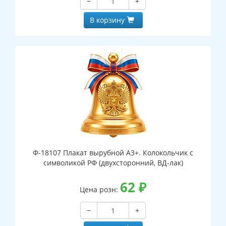
−
+
В корзину
Ф-18107 Плакат вырубной А3+. Колокольчик с
символикой РФ (двухсторонний, ВД-лак)
62
₽
Цена розн:
−
+