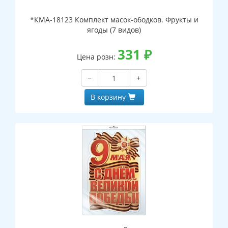
*КМА-18123 Комплект масок-ободков. Фрукты и
ягоды (7 видов)
331
₽
Цена розн:
−
+
В корзину