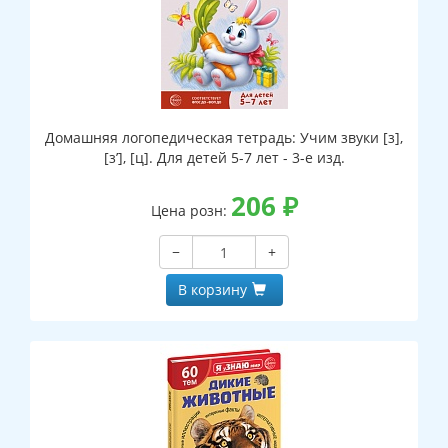
Домашняя логопедическая тетрадь: Учим звуки [з],
[з’], [ц]. Для детей 5-7 лет - 3-е изд.
206
₽
Цена розн:
−
+
В корзину