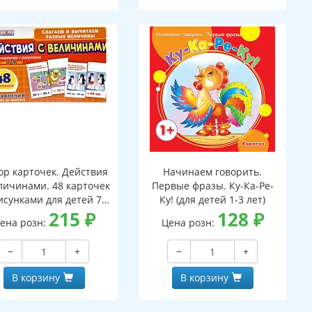
ор карточек. Действия
Начинаем говорить.
личинами. 48 карточек
Первые фразы. Ку-Ка-Ре-
исунками для детей 7-
Ку! (для детей 1-3 лет)
лет. 24 уравнения с
215
₽
128
₽
ена розн:
Цена розн:
аданиями на обороте
−
+
−
+
В корзину
В корзину