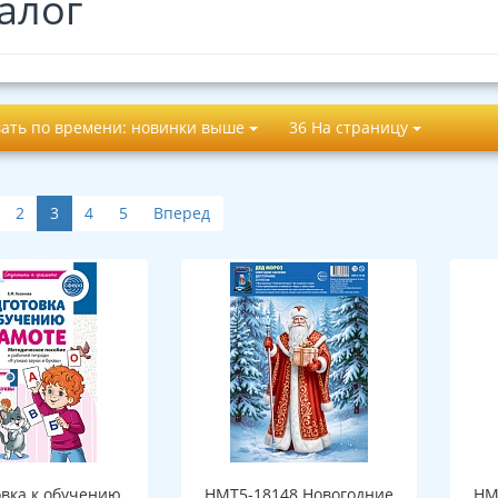
алог
ать по времени: новинки выше
36 На страницу
2
3
4
5
Вперед
овка к обучению
НМТ5-18148 Новогодние
НМ