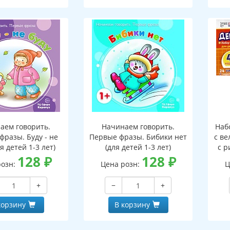
аем говорить.
Начинаем говорить.
Наб
фразы. Буду - не
Первые фразы. Бибики нет
с ве
ля детей 1-3 лет)
(для детей 1-3 лет)
с р
128
₽
128
₽
9
розн:
Цена розн:
Ц
з
+
−
+
корзину
В корзину