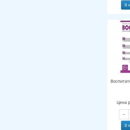
В 
Воспитат
Цена 
−
В 