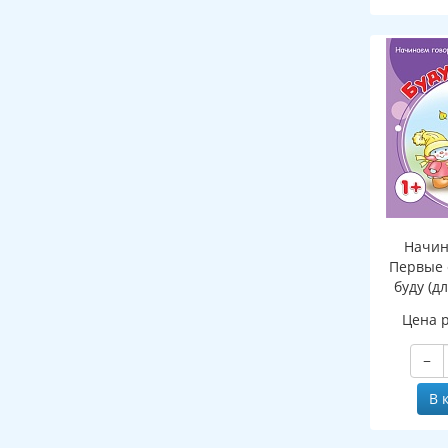
Начин
Первые 
буду (д
Цена 
−
В 