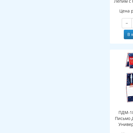
Лепим с 
Цена 
−
В 
ПДМ-18
Письмо 
Универ