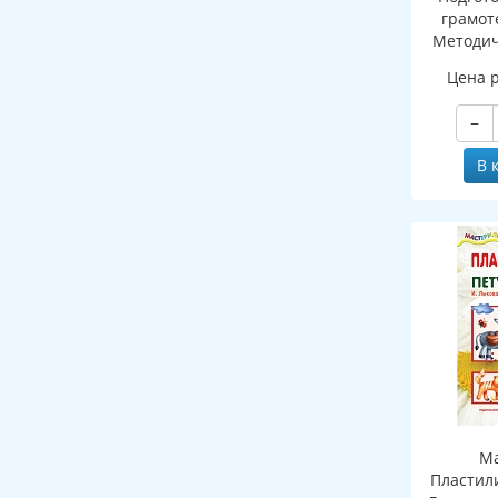
грамоте
Методич
рабочей 
Цена 
зву
−
В 
Ма
Пластил