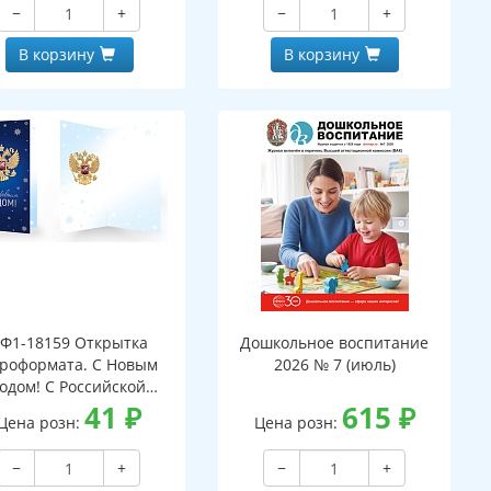
−
+
−
+
В корзину
В корзину
Ф1-18159 Открытка
Дошкольное воспитание
роформата. С Новым
2026 № 7 (июль)
годом! С Российской
мволикой. Без текста
41
₽
615
₽
Цена розн:
Цена розн:
серебряная фольга)
−
+
−
+