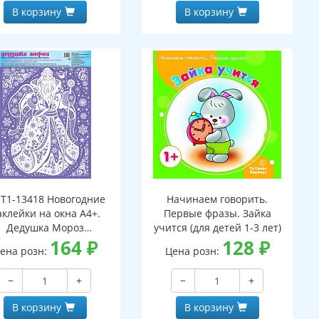
В корзину
В корзину
Т1-13418 Новогодние
Начинаем говорить.
аклейки на окна А4+.
Первые фразы. Зайка
Дедушка Мороз
учится (для детей 1-3 лет)
(пластизоль,
164
₽
128
₽
ена розн:
Цена розн:
многоразовые)
−
+
−
+
В корзину
В корзину