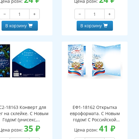
Цена розн:
Цена розн:
−
+
−
+
В корзину
В корзину
С2-18163 Конверт для
ЕФ1-18162 Открытка
г на склейке. С Новым
евроформата. С Новым
Годом! (унисекс,
годом! С Российской
серебряная фольга)
35
₽
символикой. Без текста
41
₽
Цена розн:
Цена розн:
(серебряная фольга)