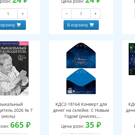
 розн:
Цена розн:
+
−
+
корзину
В корзину
зыкальный
КДС2-18164 Конверт для
КД
дитель 2026 № 7
денег на склейке. С Новым
дене
(июль)
Годом! (унисекс,
665
₽
серебряная фольга)
35
₽
розн:
Цена розн: