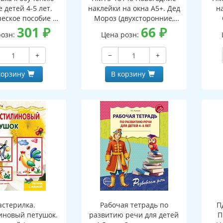
 детей 4-5 лет.
наклейки на окна А5+. Дед
н
еское пособие к
Мороз (двухсторонние,
тетради "Я узнаю
301
₽
видны с обеих сторон,
66
₽
(дв
розн:
Цена розн:
ки и буквы"
многоразовые)
+
−
+
корзину
В корзину
стерилка.
Рабочая тетрадь по
П
иновый петушок.
развитию речи для детей
П