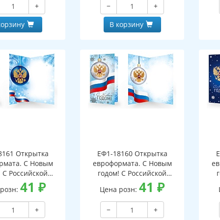
+
−
+
корзину
В корзину
8161 Открытка
ЕФ1-18160 Открытка
Е
рмата. С Новым
евроформата. С Новым
ев
! С Российской
годом! С Российской
кой. Без текста
41
₽
символикой. Без текста
41
₽
си
 розн:
Цена розн:
бряная фольга)
(серебряная фольга)
(
+
−
+