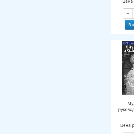
Цена
−
В 
Му
руково
Цена 