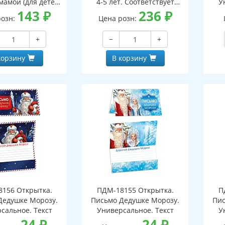
мамой (для детей
4-5 лет. Соответствует
У
5-7 лет)
143
₽
ФГОС ДО - 3-е изд испр.
236
₽
розн:
Цена розн:
+
−
+
корзину
В корзину
156 Открытка.
ПДМ-18155 Открытка.
П
Дедушке Морозу.
Письмо Дедушке Морозу.
Пис
сальное. Текст
Универсальное. Текст
У
24
₽
24
₽