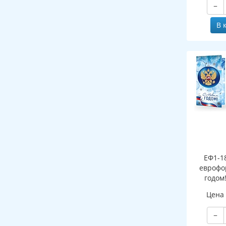
−
В 
ЕФ1-1
еврофо
годом
символи
Цена
(сере
−