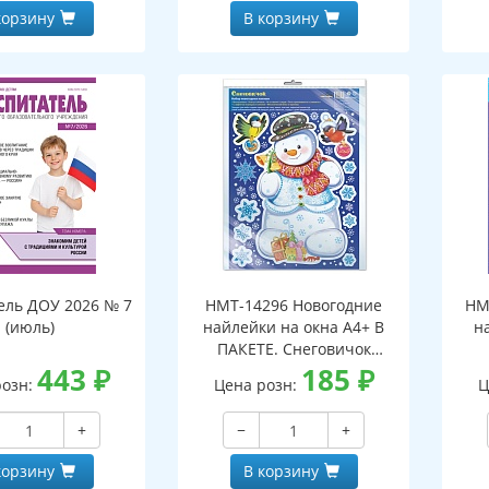
корзину
В корзину
ель ДОУ 2026 № 7
НМТ-14296 Новогодние
НМ
(июль)
найлейки на окна А4+ В
н
ПАКЕТЕ. Снеговичок
443
₽
(серебряная
185
₽
розн:
Цена розн:
Ц
металлизация,
многоразовые)
+
−
+
корзину
В корзину