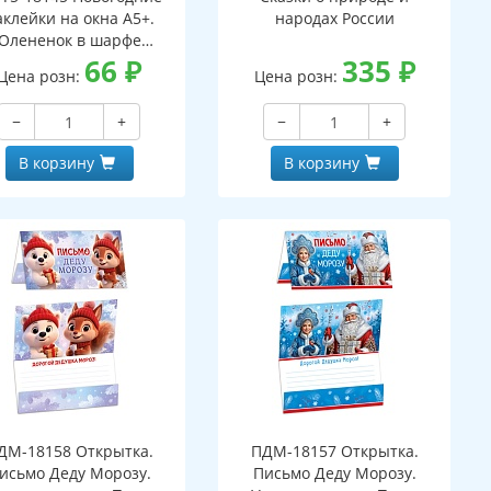
аклейки на окна А5+.
народах России
Олененок в шарфе
ухсторонние, видны с
66
₽
335
₽
Цена розн:
Цена розн:
обеих сторон,
многоразовые)
−
+
−
+
В корзину
В корзину
ДМ-18158 Открытка.
ПДМ-18157 Открытка.
исьмо Деду Морозу.
Письмо Деду Морозу.