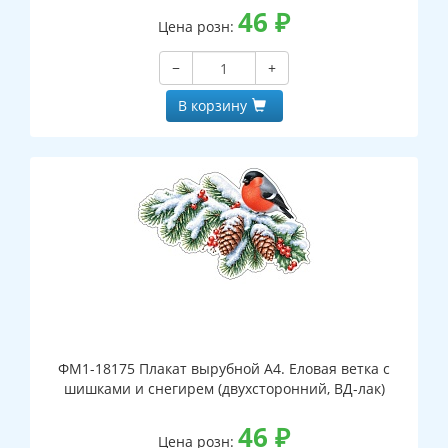
46
₽
Цена розн:
−
+
В корзину
ФМ1-18175 Плакат вырубной А4. Еловая ветка с
шишками и снегирем (двухсторонний, ВД-лак)
46
₽
Цена розн: