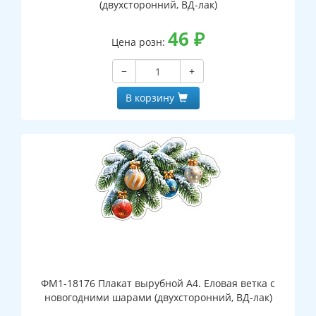
(двухсторонний, ВД-лак)
46
₽
Цена розн:
−
+
В корзину
ФМ1-18176 Плакат вырубной А4. Еловая ветка с
новогодними шарами (двухсторонний, ВД-лак)