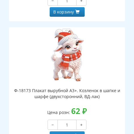
−
+
В корзину
Ф-18173 Плакат вырубной А3+. Козленок в шапке и
шарфе (двухсторонний, ВД-лак)
62
₽
Цена розн:
−
+