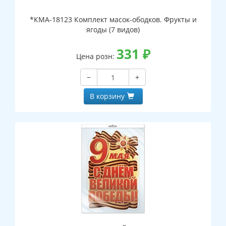
*КМА-18123 Комплект масок-ободков. Фрукты и
ягоды (7 видов)
331
₽
Цена розн:
−
+
В корзину