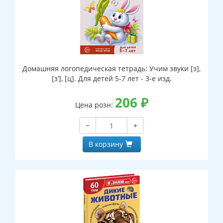
Домашняя логопедическая тетрадь: Учим звуки [з],
[з’], [ц]. Для детей 5-7 лет - 3-е изд.
206
₽
Цена розн:
−
+
В корзину