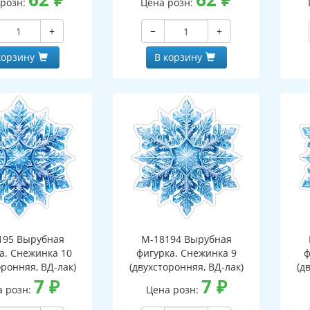
 розн:
Цена розн:
+
−
+
корзину
В корзину
195 Вырубная
М-18194 Вырубная
а. Снежинка 10
фигурка. Снежинка 9
ф
оронняя, ВД-лак)
(двухсторонняя, ВД-лак)
(д
7
₽
7
₽
а розн:
Цена розн: