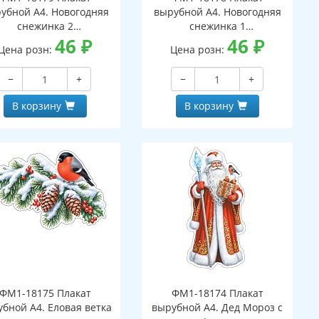
убной А4. Новогодняя
вырубной А4. Новогодняя
снежинка 2
снежинка 1
вухсторонний, ВД-лак)
46
₽
(двухсторонний, ВД-лак)
46
₽
Цена розн:
Цена розн:
−
+
−
+
В корзину
В корзину
ФМ1-18175 Плакат
ФМ1-18174 Плакат
бной А4. Еловая ветка
вырубной А4. Дед Мороз с