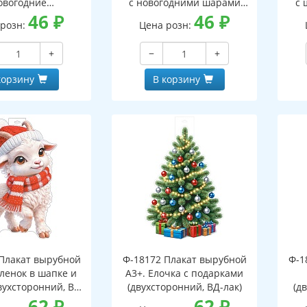
овогодние
с новогодними шарами
с 
оронний, ВД-лак)
46
₽
(двухсторонний, ВД-лак)
46
₽
(д
 розн:
Цена розн:
+
−
+
корзину
В корзину
Плакат вырубной
Ф-18172 Плакат вырубной
Ф-1
зленок в шапке и
А3+. Елочка с подарками
вухсторонний, ВД-
(двухсторонний, ВД-лак)
(д
лак)
62
₽
62
₽