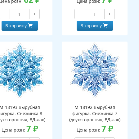
Цена розн:
Цена розн:
−
+
−
+
В корзину
В корзину
М-18193 Вырубная
М-18192 Вырубная
игурка. Снежинка 8
фигурка. Снежинка 7
вухсторонняя, ВД-лак)
(двухсторонняя, ВД-лак)
7
₽
7
₽
Цена розн:
Цена розн: