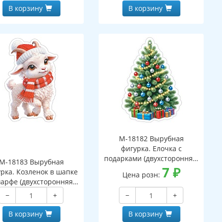
В корзину
В корзину
М-18182 Вырубная
фигурка. Елочка с
подарками (двухсторонняя,
М-18183 Вырубная
ВД-лак)
7
₽
рка. Козленок в шапке
Цена розн:
арфе (двухсторонняя,
ВД-лак)
−
+
−
+
В корзину
В корзину