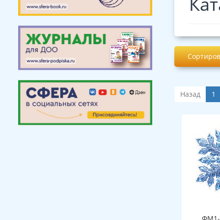
Кат
Сортиров
Назад
1
ФМ1-