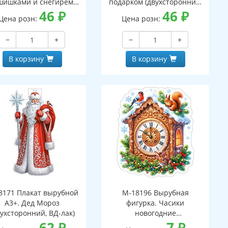
шишками и снегирем
подарком (двухсторонний,
вухсторонний, ВД-лак)
46
₽
ВД-лак)
46
₽
Цена розн:
Цена розн:
−
+
−
+
В корзину
В корзину
8171 Плакат вырубной
М-18196 Вырубная
А3+. Дед Мороз
фигурка. Часики
вухсторонний, ВД-лак)
новогодние
62
₽
(двухсторонняя, ВД-лак)
7
₽