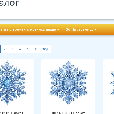
алог
ать по времени: новинки выше
36 На страницу
2
3
4
5
Вперед
18181 Плакат
ФМ1-18180 Плакат