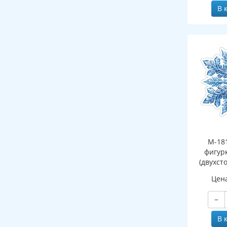
В 
М-18
фигур
(двухст
Цен
−
В 