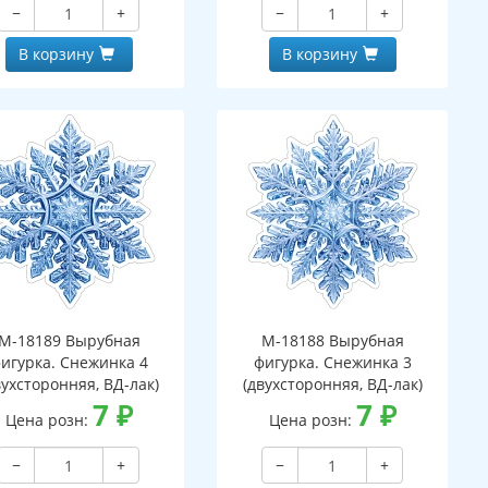
−
+
−
+
В корзину
В корзину
М-18189 Вырубная
М-18188 Вырубная
игурка. Снежинка 4
фигурка. Снежинка 3
вухсторонняя, ВД-лак)
(двухсторонняя, ВД-лак)
7
₽
7
₽
Цена розн:
Цена розн:
−
+
−
+