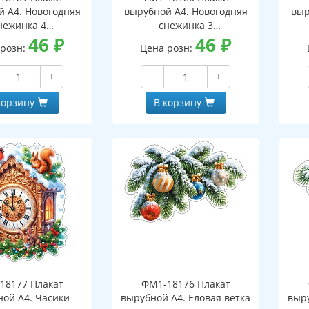
й А4. Новогодняя
вырубной А4. Новогодняя
выр
нежинка 4
снежинка 3
оронний, ВД-лак)
46
₽
(двухсторонний, ВД-лак)
46
₽
(д
 розн:
Цена розн:
+
−
+
корзину
В корзину
18177 Плакат
ФМ1-18176 Плакат
ной А4. Часики
вырубной А4. Еловая ветка
выру