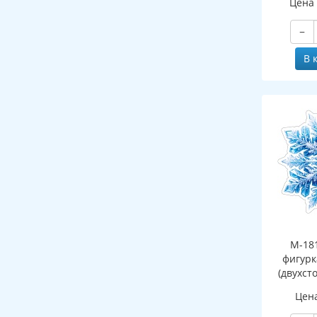
Цена
−
В 
М-18
фигурк
(двухст
Цен