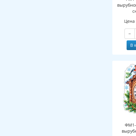
вырубно
с
(двухст
Цена
−
В 
ФМ1-
выруб