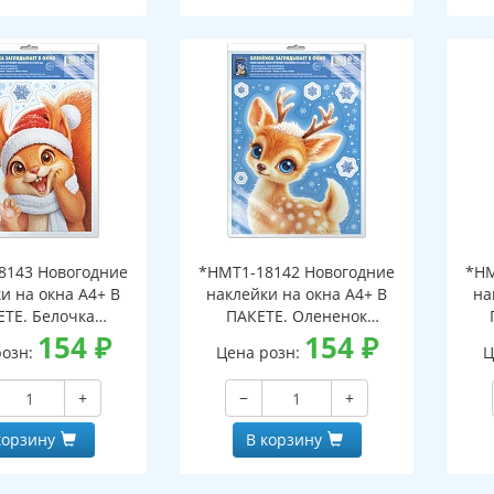
8143 Новогодние
*НМТ1-18142 Новогодние
*НМ
и на окна А4+ В
наклейки на окна А4+ В
на
ЕТЕ. Белочка
ПАКЕТЕ. Олененок
ает в окно (видны
154
₽
заглядывает в окно (видны
154
₽
загл
розн:
Цена розн:
Ц
беих сторон,
с обеих сторон,
горазовые, в
многоразовые, в
+
−
+
альной упаковке,
индивидуальной упаковке,
инд
двесом и клеевым
с европодвесом и клеевым
с е
корзину
В корзину
лапаном)
клапаном)