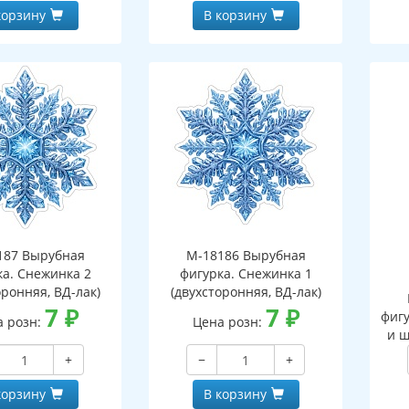
корзину
В корзину
187 Вырубная
М-18186 Вырубная
ка. Снежинка 2
фигурка. Снежинка 1
оронняя, ВД-лак)
(двухсторонняя, ВД-лак)
7
₽
7
₽
фигу
а розн:
Цена розн:
и ш
+
−
+
корзину
В корзину