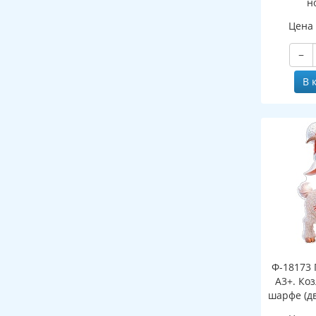
н
(двухст
Цена
−
В 
Ф-18173 
А3+. Ко
шарфе (д