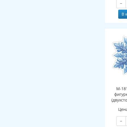
−
В 
М-18
фигур
(двухст
Цен
−