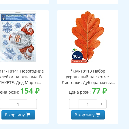
Т1-18141 Новогодние
*КМ-18113 Набор
клейки на окна А4+ В
украшений на скотче.
ПАКЕТЕ. Дед Мороз
Листочки. Дуб оранжевый
ядывает в окно (видны
154
₽
(10 шт. в наборе,
77
₽
ена розн:
Цена розн:
с обеих сторон,
двухсторонняя, ВД-лак)
многоразовые, в
−
+
−
+
ивидуальной упаковке,
вроподвесом и клеевым
В корзину
В корзину
клапаном)