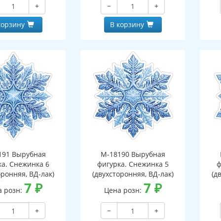
+
−
+
корзину
В корзину
191 Вырубная
М-18190 Вырубная
ка. Снежинка 6
фигурка. Снежинка 5
ф
оронняя, ВД-лак)
(двухсторонняя, ВД-лак)
(д
7
₽
7
₽
а розн:
Цена розн:
+
−
+